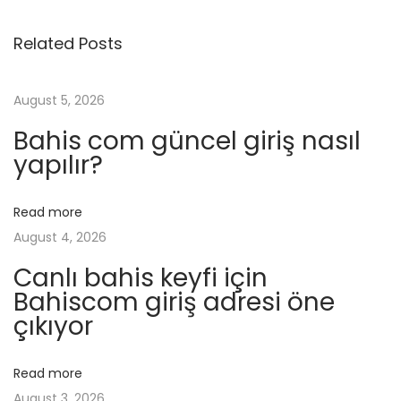
m
Related Posts
a
l
e
August 5, 2026
N
Bahis com güncel giriş nasıl
u
yapılır?
t
z
Read more
u
August 4, 2026
n
g
Canlı bahis keyfi için
Bahiscom giriş adresi öne
I
çıkıyor
h
r
e
Read more
s
August 3, 2026