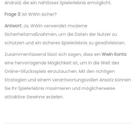
Android, die ein nahtloses Spielerlebnis ermöglicht.
Frage 3:
Ist WWin sicher?
Antwort:
Ja, WWin verwendet moderne
Sicherheitsmaßnahmen, um die Daten der Nutzer zu
schützen und ein sicheres Spielerlebnis zu gewährleisten.
Zusammenfassend lässt sich sagen, dass ein
Wwin Konto
eine hervorragende Möglichkeit ist, um in die Welt des
Online-Glücksspiels einzutauchen. Mit den richtigen
Strategien und einem verantwortungsvollen Ansatz können
Sie Ihr Spielerlebnis maximieren und möglicherweise
attraktive Gewinne erzielen.
O
p
t
i