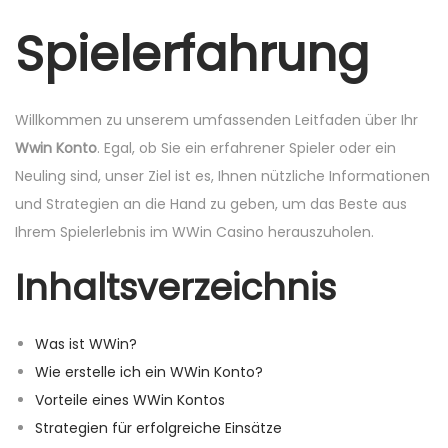
Spielerfahrung
Willkommen zu unserem umfassenden Leitfaden über Ihr
Wwin Konto
. Egal, ob Sie ein erfahrener Spieler oder ein
Neuling sind, unser Ziel ist es, Ihnen nützliche Informationen
und Strategien an die Hand zu geben, um das Beste aus
Ihrem Spielerlebnis im WWin Casino herauszuholen.
Inhaltsverzeichnis
Was ist WWin?
Wie erstelle ich ein WWin Konto?
Vorteile eines WWin Kontos
Strategien für erfolgreiche Einsätze