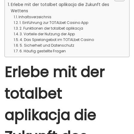
Erlebe mit der totalbet aplikacja die Zukunft des
l
Wettens
7
Inhaltsverzeichnis
1. Einführung zur TOTALbet Casino App
,
2. Funktionen der totalbet aplikacja
2
3. Vorteile der Nutzung der App
4. Das Spielangebot im TOTALbet Casino
0
5. Sicherheit und Datenschutz
2
6. Häufig gestellte Fragen
6
Erlebe mit der
totalbet
aplikacja die