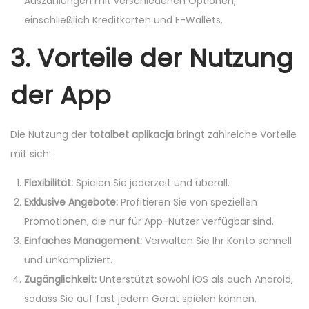
Auszahlungen mit verschiedenen Optionen,
einschließlich Kreditkarten und E-Wallets.
3. Vorteile der Nutzung
der App
Die Nutzung der
totalbet aplikacja
bringt zahlreiche Vorteile
mit sich:
Flexibilität:
Spielen Sie jederzeit und überall.
Exklusive Angebote:
Profitieren Sie von speziellen
Promotionen, die nur für App-Nutzer verfügbar sind.
Einfaches Management:
Verwalten Sie Ihr Konto schnell
und unkompliziert.
Zugänglichkeit:
Unterstützt sowohl iOS als auch Android,
sodass Sie auf fast jedem Gerät spielen können.