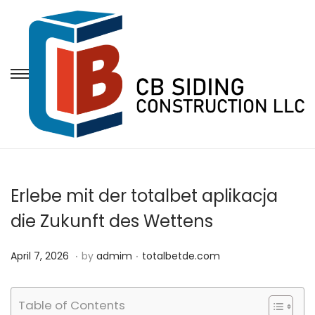
Erlebe mit der totalbet aplikacja
die Zukunft des Wettens
.
.
Posted on
Posted in
A
April 7, 2026
by
admim
totalbetde.com
p
r
Table of Contents
i