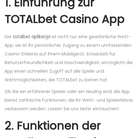
1. Einführung zur
TOTALbet Casino App
Die
totalbet aplikacja
ist nicht nur eine gewöhnliche Wett-
App; sie ist Ihr persönlicher Zugang zu einem umfassenden
Casino-Erlebnis auf Ihrem Mobilgerät. Entwickelt für
Benutzerfreundlichkeit und Geschwindigkeit, ermöglicht die
App einen schnellen Zugriff auf alle Spiele und
Wettmöglichkeiten, die TOTALbet zu bieten hat.
Ob Sie ein erfahrener Spieler oder ein Neuling sind, die App
bietet zahlreiche Funktionen, die Ihr Wett- und Spielerlebnis
verbessern werden. Lassen Sie uns tiefer eintauchen!
2. Funktionen der