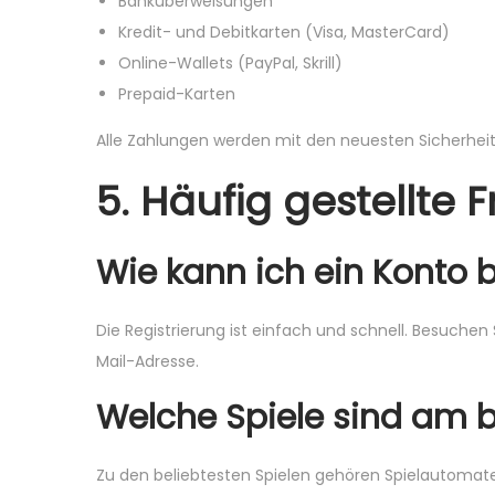
Banküberweisungen
Kredit- und Debitkarten (Visa, MasterCard)
Online-Wallets (PayPal, Skrill)
Prepaid-Karten
Alle Zahlungen werden mit den neuesten Sicherheit
5. Häufig gestellte 
Wie kann ich ein Konto b
Die Registrierung ist einfach und schnell. Besuchen
Mail-Adresse.
Welche Spiele sind am b
Zu den beliebtesten Spielen gehören Spielautomaten