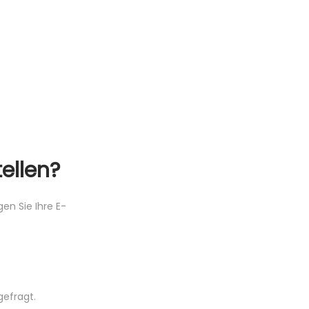
ellen?
en Sie Ihre E-
gefragt.