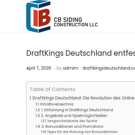
DraftKings Deutschland entfes
.
.
Posted on
Posted in
A
April 7, 2026
by
admim
draftkingsdeutschland.
p
r
Table of Contents
i
DraftKings Deutschland: Die Revolution des Online
l
Inhaltsverzeichnis
7
1. Einführung in DraftKings Deutschland
2. Angebote und Spielmöglichkeiten
,
Vergleichstabelle der Spiele
2
3. Bonusaktionen und Promotions
Tipps für die Nutzung von Bonusaktionen