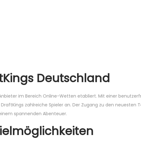
aftKings Deutschland
Anbieter im Bereich Online-Wetten etabliert. Mit einer benutzer
ht DraftKings zahlreiche Spieler an. Der Zugang zu den neuesten 
 einem spannenden Abenteuer.
ielmöglichkeiten