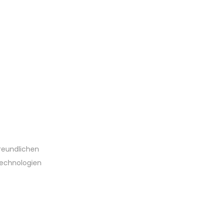
freundlichen
Technologien