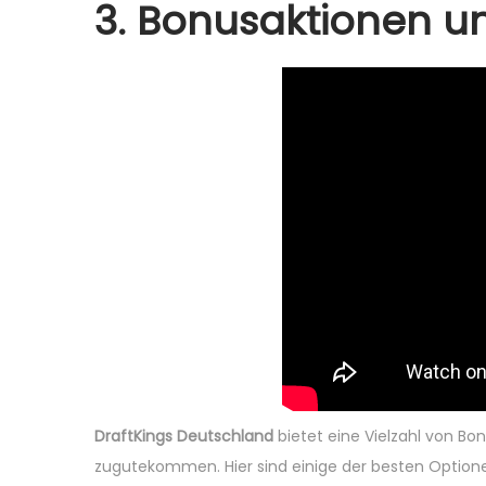
3. Bonusaktionen u
DraftKings Deutschland
bietet eine Vielzahl von Bo
zugutekommen. Hier sind einige der besten Option