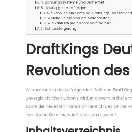
0
4. Zahlungssysteme und Sicherheit
5. Häufig gestellte Fragen
2
Wie kann ich ein Konto bei DraftKings Deutschland
6
Welche Spiele sind am beliebtesten?
Wie kann ich mein Konto verifizieren?
6. Schlussfolgerung
DraftKings Deu
Revolution des
Willkommen in der aufregenden Welt von
DraftKin
unvergleichlichen Erlebnis wird. In diesem Artikel e
sowie die neuesten Trends im Bereich des Online-Glü
hier finden Sie alles, was Sie wissen müssen!
Inhaltsverzeichnis