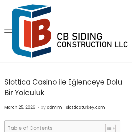
Slottica Casino ile Eğlenceye Dolu
Bir Yolculuk
.
.
Posted on
Posted in
M
March 25, 2026
by
admim
slotticaturkey.com
a
r
Table of Contents
c