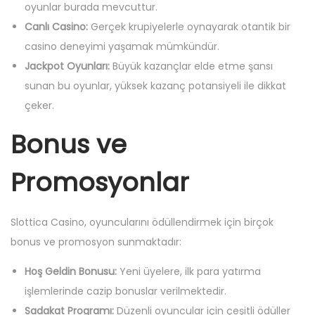
oyunlar burada mevcuttur.
Canlı Casino:
Gerçek krupiyelerle oynayarak otantik bir
casino deneyimi yaşamak mümkündür.
Jackpot Oyunları:
Büyük kazançlar elde etme şansı
sunan bu oyunlar, yüksek kazanç potansiyeli ile dikkat
çeker.
Bonus ve
Promosyonlar
Slottica Casino, oyuncularını ödüllendirmek için birçok
bonus ve promosyon sunmaktadır:
Hoş Geldin Bonusu:
Yeni üyelere, ilk para yatırma
işlemlerinde cazip bonuslar verilmektedir.
Sadakat Programı:
Düzenli oyuncular için çeşitli ödüller