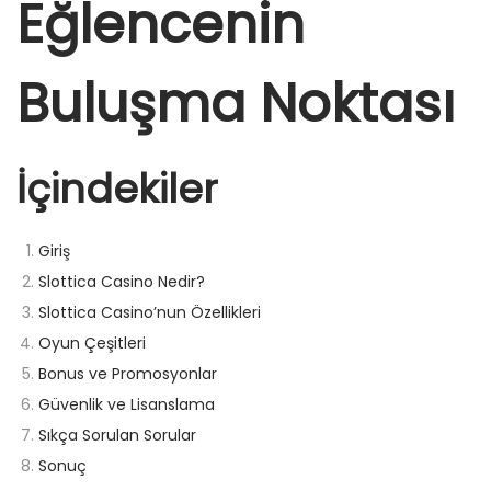
Eğlencenin
Buluşma Noktası
İçindekiler
Giriş
Slottica Casino Nedir?
Slottica Casino’nun Özellikleri
Oyun Çeşitleri
Bonus ve Promosyonlar
Güvenlik ve Lisanslama
Sıkça Sorulan Sorular
Sonuç