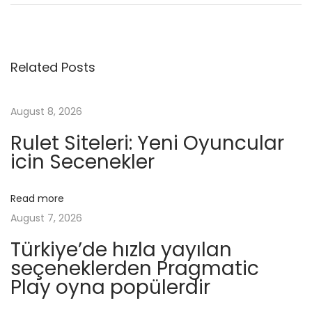
l
e
a
Related Posts
s
h
i
August 8, 2026
n
Rulet Siteleri: Yeni Oyuncular
g
icin Secenekler
S
t
Read more
r
August 7, 2026
a
t
Türkiye’de hızla yayılan
seçeneklerden Pragmatic
e
Play oyna popülerdir
g
y