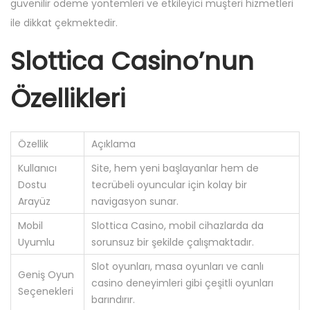
güvenilir ödeme yöntemleri ve etkileyici müşteri hizmetleri
ile dikkat çekmektedir.
Slottica Casino’nun
Özellikleri
Özellik
Açıklama
Kullanıcı
Site, hem yeni başlayanlar hem de
Dostu
tecrübeli oyuncular için kolay bir
Arayüz
navigasyon sunar.
Mobil
Slottica Casino, mobil cihazlarda da
Uyumlu
sorunsuz bir şekilde çalışmaktadır.
Slot oyunları, masa oyunları ve canlı
Geniş Oyun
casino deneyimleri gibi çeşitli oyunları
Seçenekleri
barındırır.