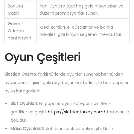
Bonusu
Yeni üyelere özel hoş geldin bonusları ve
Cazip
düzenli promosyonlar sunar.
Güvenli
Kredi kartları, e-cüzdanlar ve banka
Ödeme
havalesi gibi birçok seçenek mevcuttur.
Yöntemleri
Oyun Çeşitleri
Slottica Casino
, farklı türlerde oyunlar sunarak her türden
oyuncunun ilgisini çekmeyi başarmaktadır. İşte bazı popüler
oyun kategorileri:
Slot Oyunları:
En popüler oyun kategorisidir. Renkli
grafikler ve çeşitli
https://slotticaturkey.com/
temalar ile
doludur.
Masa Oyunları:
Rulet, blackjack ve poker gibi klasik