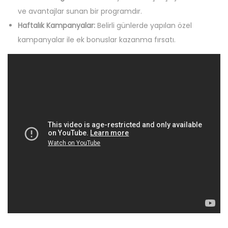
ve avantajlar sunan bir programdır.
Haftalık Kampanyalar:
Belirli günlerde yapılan özel
kampanyalar ile ek bonuslar kazanma fırsatı.