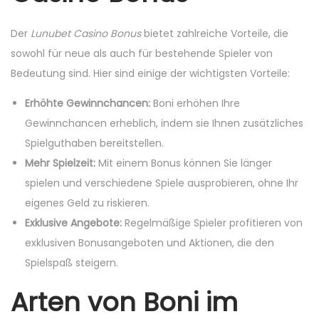
Der
Lunubet Casino Bonus
bietet zahlreiche Vorteile, die
sowohl für neue als auch für bestehende Spieler von
Bedeutung sind. Hier sind einige der wichtigsten Vorteile:
Erhöhte Gewinnchancen:
Boni erhöhen Ihre
Gewinnchancen erheblich, indem sie Ihnen zusätzliches
Spielguthaben bereitstellen.
Mehr Spielzeit:
Mit einem Bonus können Sie länger
spielen und verschiedene Spiele ausprobieren, ohne Ihr
eigenes Geld zu riskieren.
Exklusive Angebote:
Regelmäßige Spieler profitieren von
exklusiven Bonusangeboten und Aktionen, die den
Spielspaß steigern.
Arten von Boni im