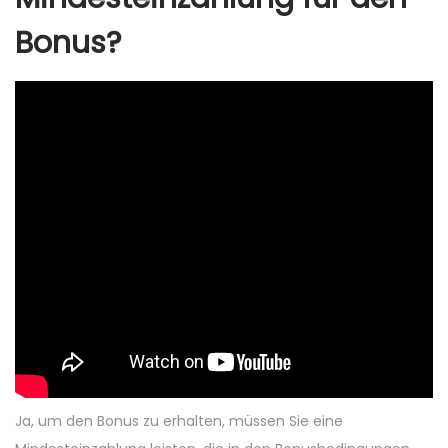
Bonus?
Ja, um den Bonus zu erhalten, müssen Sie eine