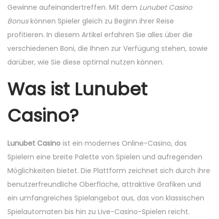
Gewinne aufeinandertreffen. Mit dem
Lunubet Casino
Bonus
können Spieler gleich zu Beginn ihrer Reise
profitieren. In diesem Artikel erfahren Sie alles über die
verschiedenen Boni, die Ihnen zur Verfügung stehen, sowie
darüber, wie Sie diese optimal nutzen können.
Was ist Lunubet
Casino?
Lunubet Casino
ist ein modernes Online-Casino, das
Spielern eine breite Palette von Spielen und aufregenden
Möglichkeiten bietet. Die Plattform zeichnet sich durch ihre
benutzerfreundliche Oberfläche, attraktive Grafiken und
ein umfangreiches Spielangebot aus, das von klassischen
Spielautomaten bis hin zu Live-Casino-Spielen reicht.