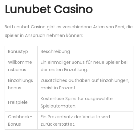
Lunubet Casino
Bei Lunubet Casino gibt es verschiedene Arten von Boni, die
Spieler in Anspruch nehmen können:
Bonustyp
Beschreibung
Willkomme
Ein einmaliger Bonus für neue Spieler bei
nsbonus
der ersten Einzahlung.
Einzahlungs
Zusätzliches Guthaben auf Einzahlungen,
bonus
meist in Prozent.
Kostenlose Spins für ausgewählte
Freispiele
Spielautomaten.
Cashback-
Ein Prozentsatz der Verluste wird
Bonus
zurückerstattet.