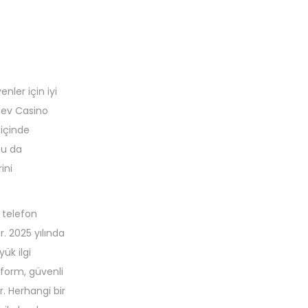
ler için iyi
Alev Casino
 içinde
bu da
ini
 telefon
. 2025 yılında
ük ilgi
tform, güvenli
r. Herhangi bir