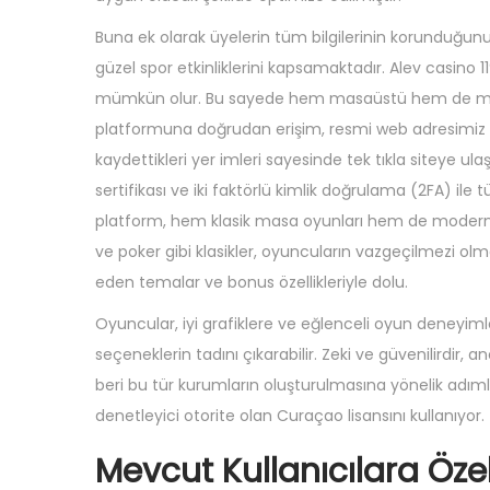
Buna ek olarak üyelerin tüm bilgilerinin korunduğunu
güzel spor etkinliklerini kapsamaktadır. Alev casin
mümkün olur. Bu sayede hem masaüstü hem de mobil c
platformuna doğrudan erişim, resmi web adresimiz üz
kaydettikleri yer imleri sayesinde tek tıkla siteye u
sertifikası ve iki faktörlü kimlik doğrulama (2FA) il
platform, hem klasik masa oyunları hem de modern sl
ve poker gibi klasikler, oyuncuların vazgeçilmezi ol
eden temalar ve bonus özellikleriyle dolu.
Oyuncular, iyi grafiklere ve eğlenceli oyun deneyiml
seçeneklerin tadını çıkarabilir. Zeki ve güvenilirdir, 
beri bu tür kurumların oluşturulmasına yönelik adımla
denetleyici otorite olan Curaçao lisansını kullanıyor.
Mevcut Kullanıcılara Öz