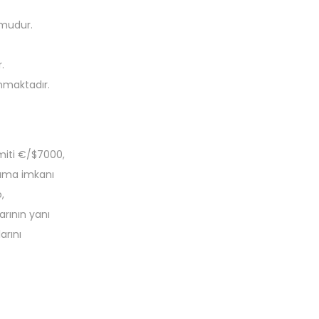
rmudur.
.
anmaktadır.
imiti €/$7000,
nama imkanı
,
arının yanı
arını