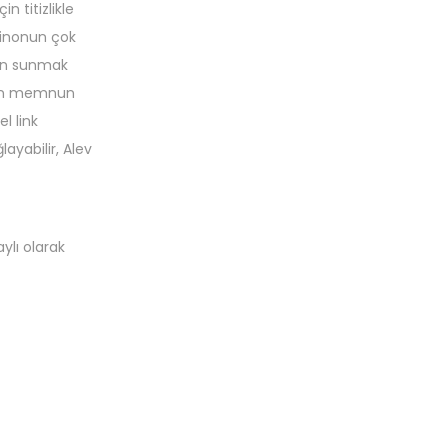
 titizlikle
asinonun çok
yun sunmak
nden memnun
l link
ayabilir, Alev
aylı olarak