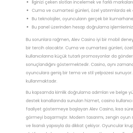
İlginizi çeken slotları incelemek ve farklı markalar
Cuma ve cumartesi günleri, özel yatırımlarda ek 
Bu teknolojiler, oyuncuların gerçek bir kumarhane
Bu panel üzerinden hesap doğrulama işlemlerini
Bu sorunlara rağmen, Alev Casino iyi bir mobil dene
bir tercih olacaktır. Cuma ve cumartesi günleri, öze
kullanıcılarına küçük tutarlı promosyonlar da gönderi
sonuçlandığını göstermektedir. Casino, aynı zamand
oyunculara geniş bir tema ve stil yelpazesi sunuyor. 
kullanmaktadır.
Bu kapsamda kimlik doğrulama adımları ve belge yükle
destek kanallarında sunulan hizmet, casino kullanıcı
faaliyet göstermeye başlayan Alev Casino, kısa süre
görmeyi başarmıştır. Modern tasarımı, zengin oyun s
ve lisanslı yapısıyla da dikkat çekiyor. Oyuncular kru