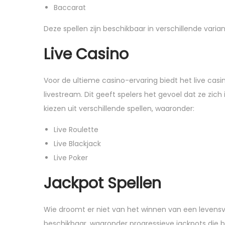
Baccarat
Deze spellen zijn beschikbaar in verschillende variant
Live Casino
Voor de ultieme casino-ervaring biedt het live cas
livestream. Dit geeft spelers het gevoel dat ze zich 
kiezen uit verschillende spellen, waaronder:
Live Roulette
Live Blackjack
Live Poker
Jackpot Spellen
Wie droomt er niet van het winnen van een levens
beschikbaar, waaronder progressieve jackpots die b