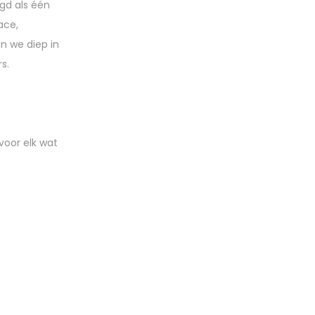
igd als één
ace,
en we diep in
s.
voor elk wat