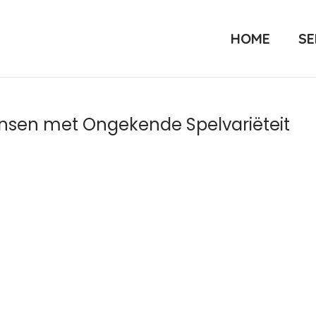
HOME
SE
ansen met Ongekende Spelvariëteit