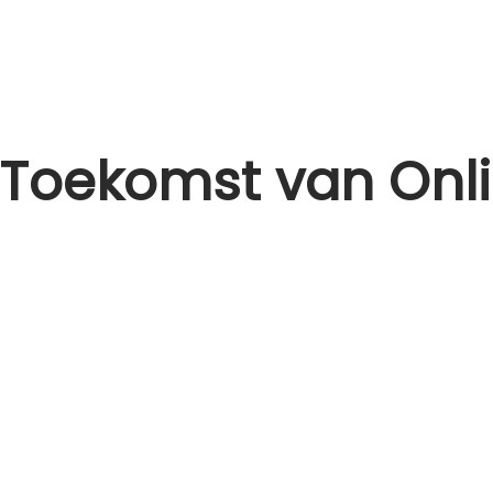
e Toekomst van Onl