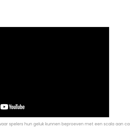
 waar spelers hun geluk kunnen beproeven met een scala aan ca