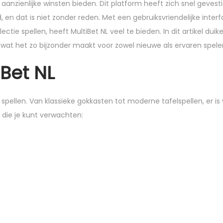
p aanzienlijke winsten bieden. Dit platform heeft zich snel gevest
 en dat is niet zonder reden. Met een gebruiksvriendelijke interf
tie spellen, heeft MultiBet NL veel te bieden. In dit artikel duik
at het zo bijzonder maakt voor zowel nieuwe als ervaren speler
iBet NL
pellen. Van klassieke gokkasten tot moderne tafelspellen, er is 
n die je kunt verwachten: