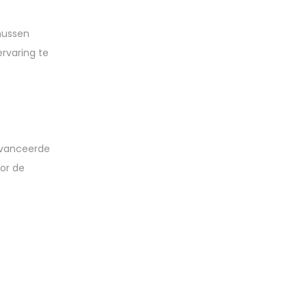
nussen
rvaring te
eavanceerde
or de