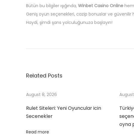
Bütün bu bilgiler ışığında,
Winbet Casino Online
hem e
Geniş oyun seçenekleri, cazip bonuslar ve güvenilir
Haydi, şimdi şans yolculuğunuza başlayın!
🎲
L
ü
k
s
Related Posts
c
a
s
August 8, 2026
August
i
Rulet Siteleri: Yeni Oyuncular icin
Türkiy
n
Secenekler
seçen
o
oyna 
g
Read more