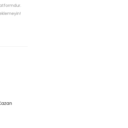
latformdur.
beklemeyin!
Kazan