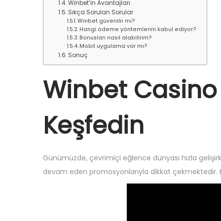
5
Winbet’in Avantajları
Sıkça Sorulan Sorular
,
Winbet güvenilir mi?
2
Hangi ödeme yöntemlerini kabul ediyor?
Bonusları nasıl alabilirim?
0
Mobil uygulama var mı?
2
Sonuç
6
Winbet Casino O
Keşfedin
Günümüzde, çevrimiçi eğlence dünyası hızla gelişir
devam eden promosyonlarıyla dikkat çekmektedir. Bu