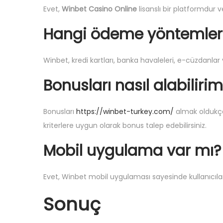
Evet,
Winbet Casino Online
lisanslı bir platformdur ve
Hangi ödeme yöntemleri
Winbet, kredi kartları, banka havaleleri, e-cüzdanla
Bonusları nasıl alabiliri
Bonusları
https://winbet-turkey.com/
almak oldukça 
kriterlere uygun olarak bonus talep edebilirsiniz.
Mobil uygulama var mı?
Evet, Winbet mobil uygulaması sayesinde kullanıcıla
Sonuç