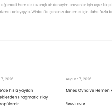
ğlenceli hem de kazançlı bir deneyim arayanlar için eşsiz bir p
 hizmet anlayışıyla, Winbet’te şansınızı denemek için daha fazla 
 7, 2026
August 7, 2026
e’de hızla yayılan
Mines Oyna ve Hemen 
eklerden Pragmatic Play
popülerdir
Read more