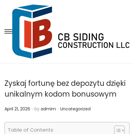
Zyskaj fortunę bez depozytu dzięki
unikalnym kodom bonusowym
.
.
Posted on
Posted in
April 21, 2026
by
admim
Uncategorized
Table of Contents