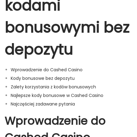
kodami
bonusowymi bez
depozytu
Wprowadzenie do Cashed Casino
Kody bonusowe bez depozytu
Zalety korzystania z kodów bonusowych
Najlepsze kody bonusowe w Cashed Casino
Najczęściej zadawane pytania
Wprowadzenie do