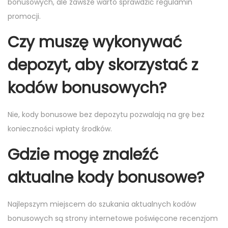
bonusowych, ale zawsze warto sprawdzić regulamin
promocji.
Czy muszę wykonywać
depozyt, aby skorzystać z
kodów bonusowych?
Nie, kody bonusowe bez depozytu pozwalają na grę bez
konieczności wpłaty środków.
Gdzie mogę znaleźć
aktualne kody bonusowe?
Najlepszym miejscem do szukania aktualnych kodów
bonusowych są strony internetowe poświęcone recenzjom