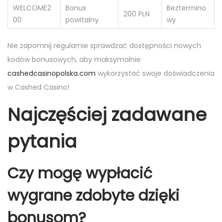
WELCOME2
Bonus
Beztermino
200 PLN
00
powitalny
wy
Nie zapomnij regularnie sprawdzać dostępności nowych
kodów bonusowych, aby maksymalnie
cashedcasinopolska.com
wykorzystać swoje doświadczenia
w Cashed Casino!
Najczęściej zadawane
pytania
Czy mogę wypłacić
wygrane zdobyte dzięki
bonusom?