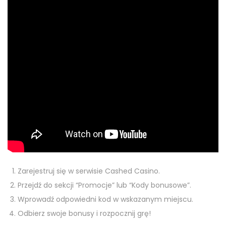
Zarejestruj się w serwisie Cashed Casino.
Przejdź do sekcji “Promocje” lub “Kody bonusowe”.
Wprowadź odpowiedni kod w wskazanym miejscu.
Odbierz swoje bonusy i rozpocznij grę!