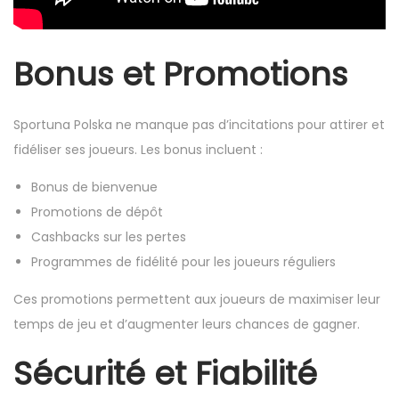
Bonus et Promotions
Sportuna Polska ne manque pas d’incitations pour attirer et
fidéliser ses joueurs. Les bonus incluent :
Bonus de bienvenue
Promotions de dépôt
Cashbacks sur les pertes
Programmes de fidélité pour les joueurs réguliers
Ces promotions permettent aux joueurs de maximiser leur
temps de jeu et d’augmenter leurs chances de gagner.
Sécurité et Fiabilité