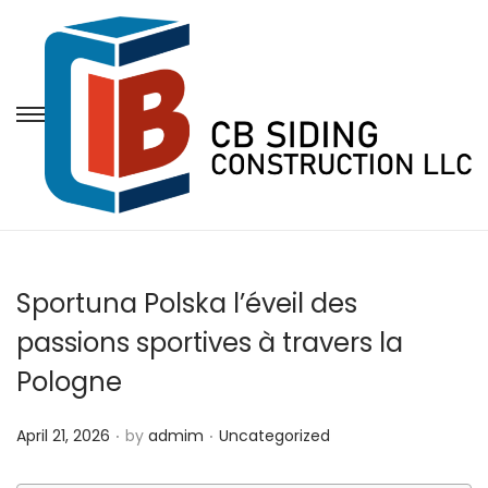
Sportuna Polska l’éveil des
passions sportives à travers la
Pologne
.
.
Posted on
Posted in
April 21, 2026
by
admim
Uncategorized