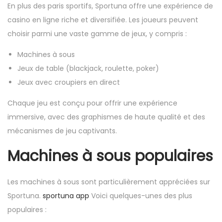
En plus des paris sportifs, Sportuna offre une expérience de
casino en ligne riche et diversifiée. Les joueurs peuvent
choisir parmi une vaste gamme de jeux, y compris :
Machines à sous
Jeux de table (blackjack, roulette, poker)
Jeux avec croupiers en direct
Chaque jeu est conçu pour offrir une expérience
immersive, avec des graphismes de haute qualité et des
mécanismes de jeu captivants.
Machines à sous populaires
Les machines à sous sont particulièrement appréciées sur
Sportuna.
sportuna app
Voici quelques-unes des plus
populaires :