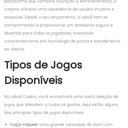
plataforma que combina inovação e entretenimento, o
cassino oferece uma experiência de usuário intuitiva e
acessível. Desde o seu lançamento, o Lebull tem se
comprometido a proporcionar um ambiente seguro e
divertido para todos os jogadores, investindo
constantemente em tecnologia de ponta e atendimento
ao cliente.
Tipos de Jogos
Disponíveis
No Lebull Casino, você encontrará uma vasta seleção de
jogos que atendem a todos os gostos. Aqui estão alguns
dos principais tipos de jogos disponíveis:
Caça-níqueis:
Uma grande variedade de slots com