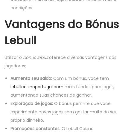
condições.
Vantagens do Bónus
Lebull
Utilizar o
bónus lebull
oferece diversas vantagens aos
jogadores:
Aumenta seu saldo:
Com um bónus, você tem
lebullcasinoportugal.com
mais fundos para jogar,
aumentando suas chances de ganhar.
Exploração de jogos:
O bónus permite que você
experimente novos jogos sem gastar muito do seu
próprio dinheiro.
Promoções constantes:
O Lebull Casino