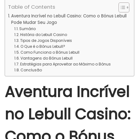
r
Table of Contents
i
Aventura Incrível no Lebull Casino: Como o Bónus Lebull
l
Pode Mudar Seu Jogo
2
Sumário
História do Lebull Casino
0
Tipos de Jogos Disponíveis
,
O Que é o Bónus Lebull?
Como Funciona o Bónus Lebull
2
Vantagens do Bónus Lebull
0
Estratégias para Aproveitar ao Máximo o Bónus
Conclusão
2
6
Aventura Incrível
no Lebull Casino:
Como o Bónus