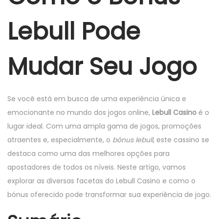
Lebull Pode
Mudar Seu Jogo
Se você está em busca de uma experiência única e
emocionante no mundo dos jogos online,
Lebull Casino
é o
lugar ideal. Com uma ampla gama de jogos, promoções
atraentes e, especialmente, o
bónus lebull
, este cassino se
destaca como uma das melhores opções para
apostadores de todos os níveis. Neste artigo, vamos
explorar as diversas facetas do Lebull Casino e como o
bónus oferecido pode transformar sua experiência de jogo.