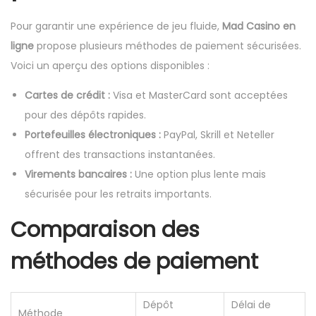
Pour garantir une expérience de jeu fluide,
Mad Casino en
ligne
propose plusieurs méthodes de paiement sécurisées.
Voici un aperçu des options disponibles :
Cartes de crédit :
Visa et MasterCard sont acceptées
pour des dépôts rapides.
Portefeuilles électroniques :
PayPal, Skrill et Neteller
offrent des transactions instantanées.
Virements bancaires :
Une option plus lente mais
sécurisée pour les retraits importants.
Comparaison des
méthodes de paiement
Dépôt
Délai de
Méthode