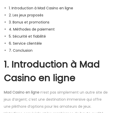
1. Introduction à Mad Casino en ligne
2. Les jeux proposés
3. Bonus et promotions
4. Méthodes de paiement
5. Sécurité et fiabilité
6. Service clientèle
7. Conclusion
1. Introduction à Mad
Casino en ligne
Mad Casino en ligne
n’est pas simplement un autre site de
jeux d’argent; c’est une destination immersive qui offre
une pléthore d’options pour les amateurs de jeux.