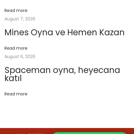
S
Read more
p
August 7, 2026
o
Mines Oyna ve Hemen Kazan
r
t
i
Read more
v
August 6, 2026
a
Spaceman oyna, heyecana
G
katıl
r
a
Read more
t
u
i
t
e