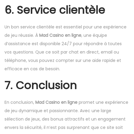
6. Service clientèle
Un bon service clientèle est essentiel pour une expérience
de jeu réussie. À
Mad Casino en ligne
, une équipe
d’assistance est disponible 24/7 pour répondre à toutes
vos questions. Que ce soit par chat en direct, email ou
téléphone, vous pouvez compter sur une aide rapide et
efficace en cas de besoin.
7. Conclusion
En conclusion,
Mad Casino en ligne
promet une expérience
de jeu dynamique et passionnante. Avec une large
sélection de jeux, des bonus attractifs et un engagement
envers la sécurité, il n’est pas surprenant que ce site soit