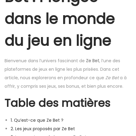
dans le monde
du jeu en ligne
Bienvenue dans l’univers fascinant de
Ze Bet
, l’une des
plateformes de jeux en ligne les plus prisées. Dans cet
article, nous explorerons en profondeur ce que
Ze Bet
a à
offrir, y compris ses jeux, ses bonus, et bien plus encore.
Table des matières
1. Qu’est-ce que Ze Bet ?
2. Les jeux proposés par Ze Bet