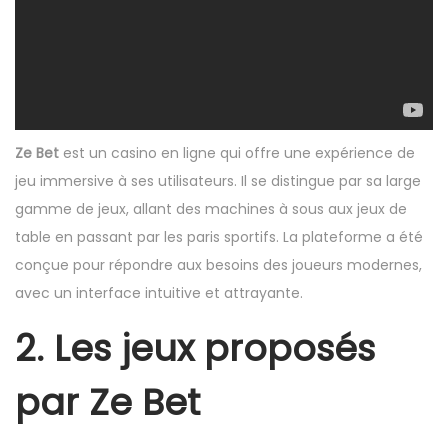
Ze Bet
est un casino en ligne qui offre une expérience de
jeu immersive à ses utilisateurs. Il se distingue par sa large
gamme de jeux, allant des machines à sous aux jeux de
table en passant par les paris sportifs. La plateforme a été
conçue pour répondre aux besoins des joueurs modernes,
avec un interface intuitive et attrayante.
2. Les jeux proposés
par Ze Bet