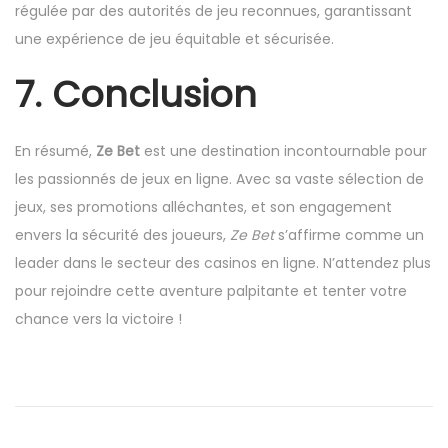
régulée par des autorités de jeu reconnues, garantissant
une expérience de jeu équitable et sécurisée.
7. Conclusion
En résumé,
Ze Bet
est une destination incontournable pour
les passionnés de jeux en ligne. Avec sa vaste sélection de
jeux, ses promotions alléchantes, et son engagement
envers la sécurité des joueurs,
Ze Bet
s’affirme comme un
leader dans le secteur des casinos en ligne. N’attendez plus
pour rejoindre cette aventure palpitante et tenter votre
chance vers la victoire !
C
h
e
r