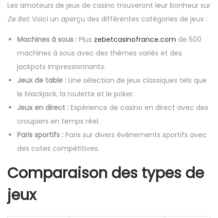
Les amateurs de jeux de casino trouveront leur bonheur sur
Ze Bet
. Voici un aperçu des différentes catégories de jeux :
Machines à sous :
Plus
zebetcasinofrance.com
de 500
machines à sous avec des thèmes variés et des
jackpots impressionnants.
Jeux de table :
Une sélection de jeux classiques tels que
le blackjack, la roulette et le poker.
Jeux en direct :
Expérience de casino en direct avec des
croupiers en temps réel.
Paris sportifs :
Paris sur divers événements sportifs avec
des cotes compétitives.
Comparaison des types de
jeux