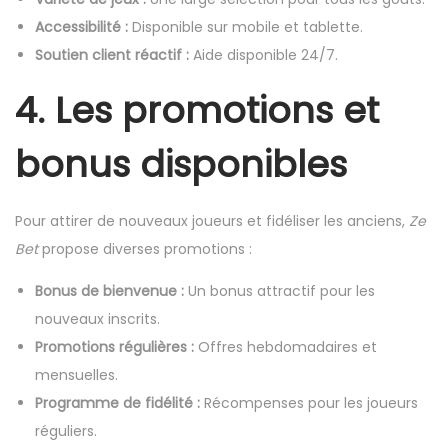
Accessibilité :
Disponible sur mobile et tablette.
Soutien client réactif :
Aide disponible 24/7.
4. Les promotions et
bonus disponibles
Pour attirer de nouveaux joueurs et fidéliser les anciens,
Ze
Bet
propose diverses promotions :
Bonus de bienvenue :
Un bonus attractif pour les
nouveaux inscrits.
Promotions régulières :
Offres hebdomadaires et
mensuelles.
Programme de fidélité :
Récompenses pour les joueurs
réguliers.