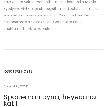
hauskuus ja voiton mahdollisuus ainutlaatuisella tavalla.
Hyödynnä vinkkejä ja strategioita, nauti pelistä ja ehkä juuri
sinä olet seuraava suuri voittaja! Oldua mukana Keno-
pelimaailmassa Svenska Spel Casinolla ja nauti
unohtumattomista hetkistä.
C
o
n
n
e
Related Posts
x
i
o
August 6, 2026
n
Spaceman oyna, heyecana
a
katıl
u