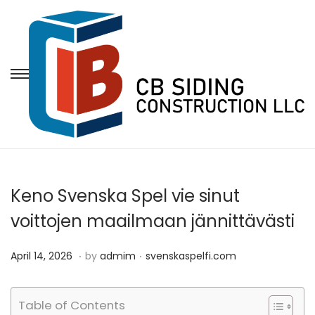
Keno Svenska Spel vie sinut
voittojen maailmaan jännittävästi
.
.
Posted on
Posted in
A
April 14, 2026
by
admim
svenskaspelfi.com
p
r
Table of Contents
i