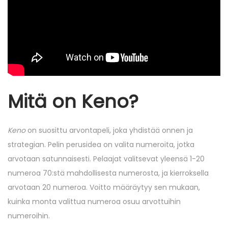
Mitä on Keno?
Keno
on suosittu arvontapeli, joka yhdistää onnen ja
strategian. Pelin perusidea on valita numeroita, jotka
arvotaan satunnaisesti. Pelaajat valitsevat yleensä 1-20
numeroa 70:stä mahdollisesta numerosta, ja kierroksella
arvotaan 20 numeroa. Voitto määräytyy sen mukaan,
kuinka monta valittua numeroa osuu arvottuihin
numeroihin.