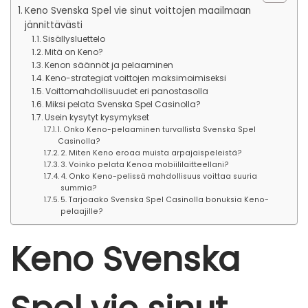
Keno Svenska Spel vie sinut voittojen maailmaan
l
jännittävästi
1
Sisällysluettelo
Mitä on Keno?
4
Kenon säännöt ja pelaaminen
,
Keno-strategiat voittojen maksimoimiseksi
Voittomahdollisuudet eri panostasolla
2
Miksi pelata Svenska Spel Casinolla?
0
Usein kysytyt kysymykset
1. Onko Keno-pelaaminen turvallista Svenska Spel
2
Casinolla?
6
2. Miten Keno eroaa muista arpajaispeleistä?
3. Voinko pelata Kenoa mobiililaitteellani?
4. Onko Keno-pelissä mahdollisuus voittaa suuria
summia?
5. Tarjoaako Svenska Spel Casinolla bonuksia Keno-
pelaajille?
Keno Svenska