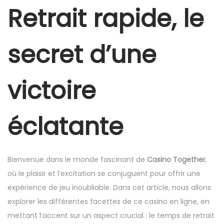
Retrait rapide, le
secret d’une
victoire
éclatante
Bienvenue dans le monde fascinant de
Casino Together
,
où le plaisir et l’excitation se conjuguent pour offrir une
expérience de jeu inoubliable. Dans cet article, nous allons
explorer les différentes facettes de ce casino en ligne, en
mettant l’accent sur un aspect crucial : le temps de retrait