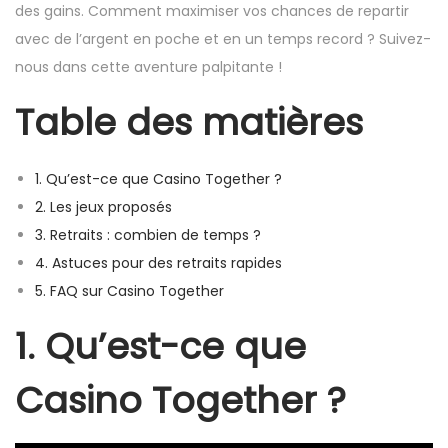
des gains. Comment maximiser vos chances de repartir
avec de l’argent en poche et en un temps record ? Suivez-
nous dans cette aventure palpitante !
Table des matières
1. Qu’est-ce que Casino Together ?
2. Les jeux proposés
3. Retraits : combien de temps ?
4. Astuces pour des retraits rapides
5. FAQ sur Casino Together
1. Qu’est-ce que
Casino Together ?