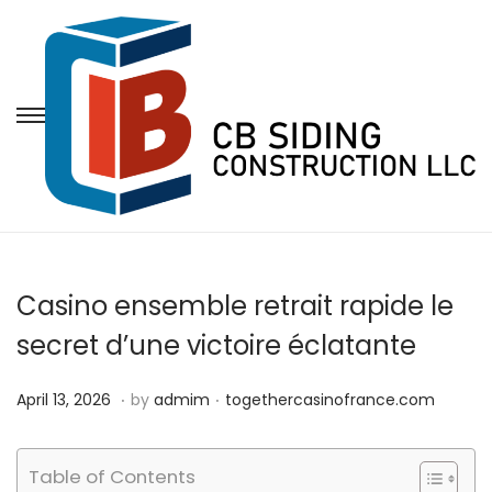
Casino ensemble retrait rapide le
secret d’une victoire éclatante
.
.
Posted on
Posted in
A
April 13, 2026
by
admim
togethercasinofrance.com
p
r
Table of Contents
i