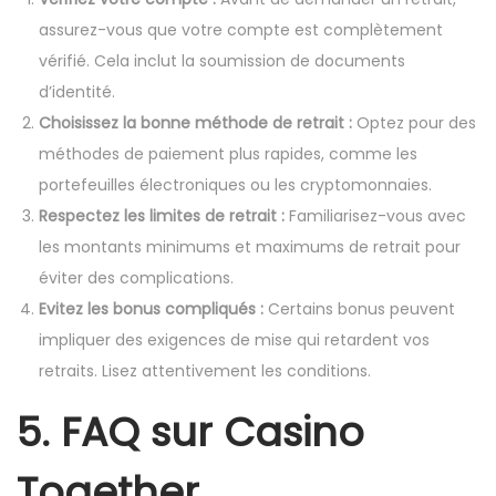
assurez-vous que votre compte est complètement
vérifié. Cela inclut la soumission de documents
d’identité.
Choisissez la bonne méthode de retrait :
Optez pour des
méthodes de paiement plus rapides, comme les
portefeuilles électroniques ou les cryptomonnaies.
Respectez les limites de retrait :
Familiarisez-vous avec
les montants minimums et maximums de retrait pour
éviter des complications.
Evitez les bonus compliqués :
Certains bonus peuvent
impliquer des exigences de mise qui retardent vos
retraits. Lisez attentivement les conditions.
5. FAQ sur Casino
Together