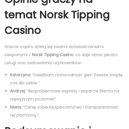
temat Norsk Tipping
Casino
Gracze często dzielą się swoimi doświadczeniami
związanymi z
Norsk Tipping Casino
, co daje obraz jakości
usługi oraz zadowolenia użytkowników:
Katarzyna:
“Uwielbiam różnorodność gier! Zawsze znajdę
coś dla siebie.”
Andrzej:
“Bezproblemowe wypłaty i wsparcie klienta na
najwyższym poziomie!”
Maria:
“Cenię sobie bezpieczeństwo i transparentność
tej platformy.”