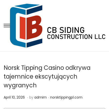
Norsk Tipping Casino odkrywa
tajemnice ekscytujących
wygranych
.
.
Posted on
Posted in
A
April 10, 2026
by
admim
norsktippingpl.com
p