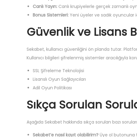
Canlı Yayın:
Canlı krupiyelerle gerçek zamanlı o
Bonus Sistemleri:
Yeni üyeler ve sadık oyuncular 
Güvenlik ve Lisans Bi
Sekabet, kullanıcı güvenliğini ön planda tutar. Platfor
Kullanıcı bilgileri şifrelenmiş sistemler aracılığıyla k
SSL Şifreleme Teknolojisi
Lisanslı Oyun Sağlayıcıları
Adil Oyun Politikası
Sıkça Sorulan Sorul
Aşağıda Sekabet hakkında sıkça sorulan bazı soruları
Sekabet’e nasıl kayıt olabilirim?
Üye ol butonuna tık