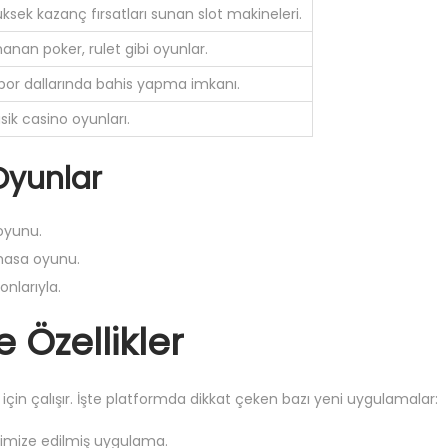
ksek kazanç fırsatları sunan slot makineleri.
anan poker, rulet gibi oyunlar.
spor dallarında bahis yapma imkanı.
asik casino oyunları.
Oyunlar
 oyunu.
 masa oyunu.
onlarıyla.
 Özellikler
için çalışır. İşte platformda dikkat çeken bazı yeni uygulamalar:
optimize edilmiş uygulama.