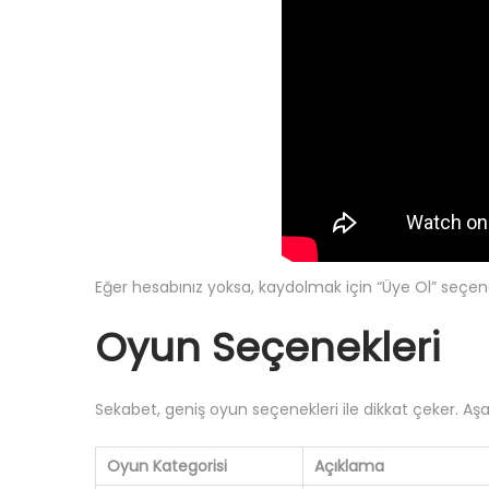
Eğer hesabınız yoksa, kaydolmak için “Üye Ol” seçeneğin
Oyun Seçenekleri
Sekabet, geniş oyun seçenekleri ile dikkat çeker. Aşağ
Oyun Kategorisi
Açıklama