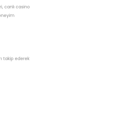
i, canlı casino
deneyim
ı takip ederek