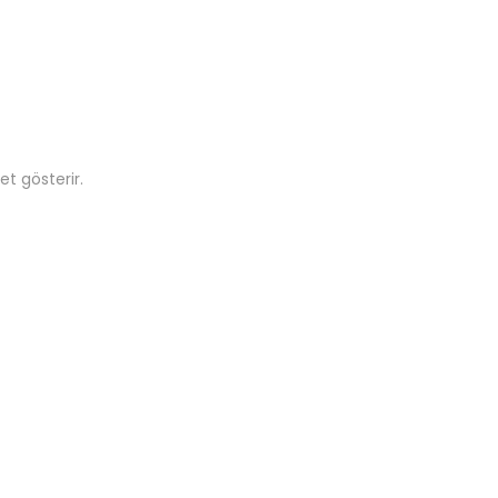
et gösterir.