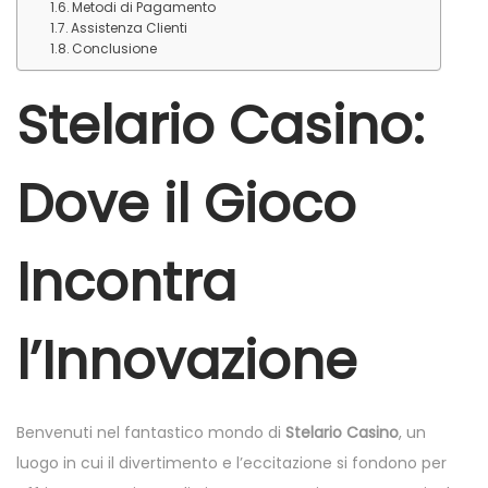
Metodi di Pagamento
2
Assistenza Clienti
Conclusione
6
Stelario Casino:
Dove il Gioco
Incontra
l’Innovazione
Benvenuti nel fantastico mondo di
Stelario Casino
, un
luogo in cui il divertimento e l’eccitazione si fondono per