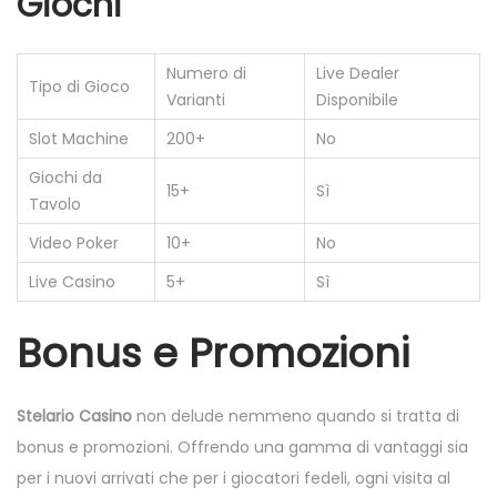
Giochi
Numero di
Live Dealer
Tipo di Gioco
Varianti
Disponibile
Slot Machine
200+
No
Giochi da
15+
Sì
Tavolo
Video Poker
10+
No
Live Casino
5+
Sì
Bonus e Promozioni
Stelario Casino
non delude nemmeno quando si tratta di
bonus e promozioni. Offrendo una gamma di vantaggi sia
per i nuovi arrivati che per i giocatori fedeli, ogni visita al