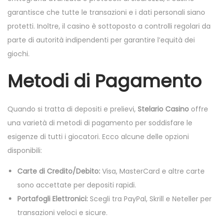
garantisce che tutte le transazioni e i dati personali siano
protetti. Inoltre, il casino è sottoposto a controlli regolari da
parte di autorità indipendenti per garantire l’equità dei
giochi.
Metodi di Pagamento
Quando si tratta di depositi e prelievi,
Stelario Casino
offre
una varietà di metodi di pagamento per soddisfare le
esigenze di tutti i giocatori. Ecco alcune delle opzioni
disponibili:
Carte di Credito/Debito:
Visa, MasterCard e altre carte
sono accettate per depositi rapidi.
Portafogli Elettronici:
Scegli tra PayPal, Skrill e Neteller per
transazioni veloci e sicure.