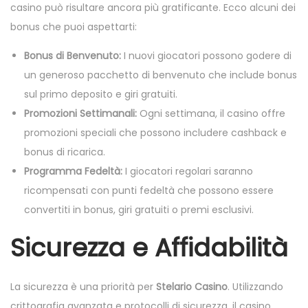
casino può risultare ancora più gratificante. Ecco alcuni dei
bonus che puoi aspettarti:
Bonus di Benvenuto:
I nuovi giocatori possono godere di
un generoso pacchetto di benvenuto che include bonus
sul primo deposito e giri gratuiti.
Promozioni Settimanali:
Ogni settimana, il casino offre
promozioni speciali che possono includere cashback e
bonus di ricarica.
Programma Fedeltà:
I giocatori regolari saranno
ricompensati con punti fedeltà che possono essere
convertiti in bonus, giri gratuiti o premi esclusivi.
Sicurezza e Affidabilità
La sicurezza è una priorità per
Stelario Casino
. Utilizzando
crittografia avanzata e protocolli di sicurezza, il casino