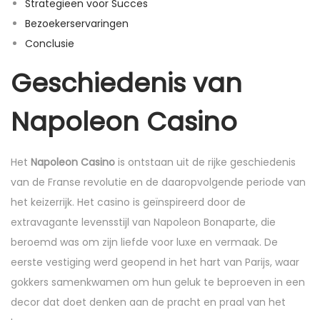
Strategieën voor Succes
Bezoekerservaringen
Conclusie
Geschiedenis van
Napoleon Casino
Het
Napoleon Casino
is ontstaan uit de rijke geschiedenis
van de Franse revolutie en de daaropvolgende periode van
het keizerrijk. Het casino is geïnspireerd door de
extravagante levensstijl van Napoleon Bonaparte, die
beroemd was om zijn liefde voor luxe en vermaak. De
eerste vestiging werd geopend in het hart van Parijs, waar
gokkers samenkwamen om hun geluk te beproeven in een
decor dat doet denken aan de pracht en praal van het