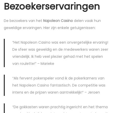
Bezoekerservaringen
De bezoekers van het
Napoleon Casino
delen vaak hun
geweldige ervaringen. Hier zijn enkele getuigenissen:
“Het Napoleon Casino was een onvergetelijke ervaring!
De sfeer was geweldig en de medewerkers waren zeer
vriendelijk. Ik heb veel plezier gehad met het spelen
van roulette!” – Marieke
“Als fervent pokerspeler vond ik de pokerkamers van
het Napoleon Casino fantastisch. De competitie was
intens en de prijzen waren aantrekkelijk!” – Jeroen
“De gokkasten waren prachtig ingericht en het thema