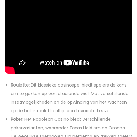
Roulette:
Dit klassieke casinospel biedt spelers de kans
om te gokken op een draaiende wiel. Met verschillende
inzetmogelijkheden en de opwinding van het wachten
op de bal, is roulette altijd een favoriete keuze.
Poker:
Het Napoleon Casino biedt verschillende
pokervarianten, waaronder Texas Hold’em en Omaha.
De wekelijkse toernooien zijn beroemd en trekken spelers