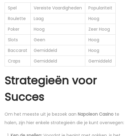
Spel
Vereiste Vaardigheden
Populariteit
Roulette
Laag
Hoog
Poker
Hoog
Zeer Hoog
Slots
Geen
Hoog
Baccarat
Gemiddeld
Hoog
Craps
Gemiddeld
Gemiddeld
Strategieën voor
Succes
Om het meeste uit je bezoek aan
Napoleon Casino
te
halen, zijn hier enkele strategieën die je kunt overwegen:
Ken de spellen:
Voordat je begint met gokken, is het