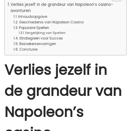
Verlies jezelf in de grandeur van Napoleon’s casino-
h
avonturen
3
Inhoudsopgave
Geschiedenis van Napoleon Casino
1
Populaire Spellen
,
Vergelijking van Spellen
Strategieën voor Succes
2
Bezoekerservaringen
0
Conclusie
2
Verlies jezelf in
6
de grandeur van
Napoleon’s