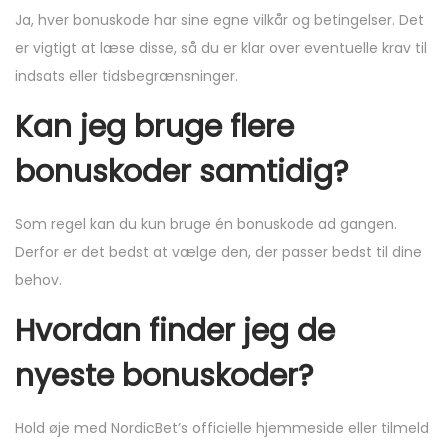
Ja, hver bonuskode har sine egne vilkår og betingelser. Det
er vigtigt at læse disse, så du er klar over eventuelle krav til
indsats eller tidsbegrænsninger.
Kan jeg bruge flere
bonuskoder samtidig?
Som regel kan du kun bruge én bonuskode ad gangen.
Derfor er det bedst at vælge den, der passer bedst til dine
behov.
Hvordan finder jeg de
nyeste bonuskoder?
Hold øje med NordicBet’s officielle hjemmeside eller tilmeld