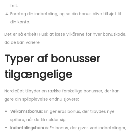
felt.
Foretag din indbetaling, og se din bonus blive tilføjet til
din konto.
Det er så enkelt! Husk at læse vilkårene for hver bonuskode,
da de kan variere.
Typer af bonusser
tilgængelige
NordicBet tilbyder en række forskellige bonusser, der kan
gøre din spiloplevelse endnu sjovere:
Velkomstbonus:
En generøs bonus, der tilbydes nye
spillere, når de tilmelder sig.
Indbetalingsbonus:
En bonus, der gives ved indbetalinger,