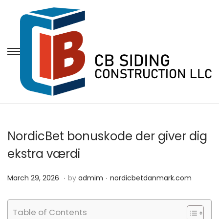
NordicBet bonuskode der giver dig
ekstra værdi
.
.
Posted on
Posted in
M
March 29, 2026
by
admim
nordicbetdanmark.com
a
r
Table of Contents
c