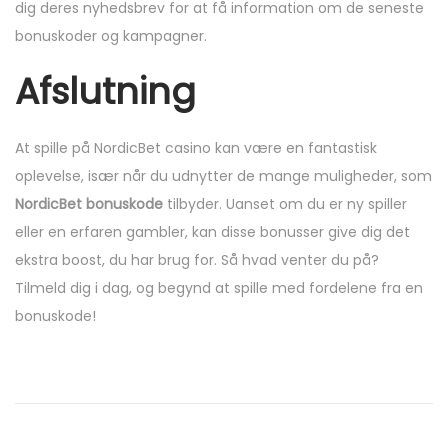
dig deres nyhedsbrev for at få information om de seneste
bonuskoder og kampagner.
Afslutning
At spille på NordicBet casino kan være en fantastisk
oplevelse, især når du udnytter de mange muligheder, som
NordicBet bonuskode
tilbyder. Uanset om du er ny spiller
eller en erfaren gambler, kan disse bonusser give dig det
ekstra boost, du har brug for. Så hvad venter du på?
Tilmeld dig i dag, og begynd at spille med fordelene fra en
bonuskode!
E
x
p
e