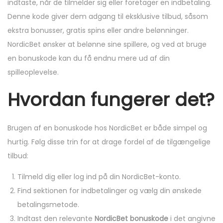
indtaste, når de tilmelder sig eller foretager en indbetaling.
Denne kode giver dem adgang til eksklusive tilbud, såsom
ekstra bonusser, gratis spins eller andre belønninger.
NordicBet ønsker at belønne sine spillere, og ved at bruge
en bonuskode kan du få endnu mere ud af din
spilleoplevelse.
Hvordan fungerer det?
Brugen af en bonuskode hos NordicBet er både simpel og
hurtig. Følg disse trin for at drage fordel af de tilgængelige
tilbud:
Tilmeld dig eller log ind på din NordicBet-konto.
Find sektionen for indbetalinger og vælg din ønskede
betalingsmetode.
Indtast den relevante
NordicBet bonuskode
i det angivne