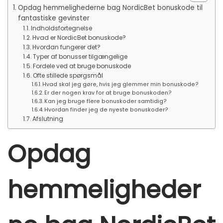
Opdag hemmelighederne bag NordicBet bonuskode til
h
fantastiske gevinster
2
Indholdsfortegnelse
Hvad er NordicBet bonuskode?
9
Hvordan fungerer det?
,
Typer af bonusser tilgængelige
Fordele ved at bruge bonuskode
2
Ofte stillede spørgsmål
0
Hvad skal jeg gøre, hvis jeg glemmer min bonuskode?
Er der nogen krav for at bruge bonuskoden?
2
Kan jeg bruge flere bonuskoder samtidig?
6
Hvordan finder jeg de nyeste bonuskoder?
Afslutning
Opdag
hemmeligheder