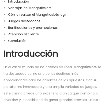
Introducción
Ventajas de Mangeticslots
Cómo realizar el Mangeticslots login
Juegos destacados
Bonificaciones y promociones
Atención al cliente
Conclusión
Introducción
En el vasto mundo de los casinos en línea,
Mangeticslots
se
ha destacado como uno de los destinos más
emocionantes para los amantes de las apuestas. Con su
plataforma innovadora y una amplia variedad de juegos,
este casino ofrece una experiencia única que combina la
diversión y la posibilidad de ganar grandes premios. En este