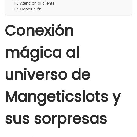
Atención al cliente
0
Conclusión
2
Conexión
6
mágica al
universo de
Mangeticslots y
sus sorpresas