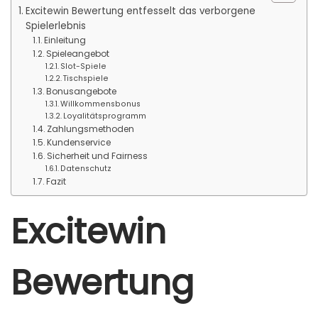
Excitewin Bewertung entfesselt das verborgene
h
Spielerlebnis
2
Einleitung
Spieleangebot
1
Slot-Spiele
,
Tischspiele
Bonusangebote
2
Willkommensbonus
Loyalitätsprogramm
0
Zahlungsmethoden
2
Kundenservice
Sicherheit und Fairness
6
Datenschutz
Fazit
Excitewin
Bewertung