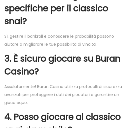
specifiche per il classico
snai?
Sì, gestire il bankroll e conoscere le probabilità possono
aiutare a migliorare le tue possibilità di vincita.
3. È sicuro giocare su Buran
Casino?
Assolutamente! Buran Casino utilizza protocolli di sicurezza
avanzati per proteggere i dati dei giocatori e garantire un
gioco equo.
4. Posso giocare al classico