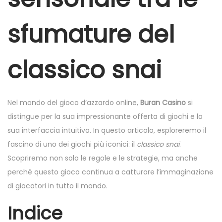
sfumature del
classico snai
Nel mondo del gioco d’azzardo online,
Buran Casino
si
distingue per la sua impressionante offerta di giochi e la
sua interfaccia intuitiva. In questo articolo, esploreremo il
fascino di uno dei giochi più iconici: il
classico snai
.
Scopriremo non solo le regole e le strategie, ma anche
perché questo gioco continua a catturare l’immaginazione
di giocatori in tutto il mondo.
Indice