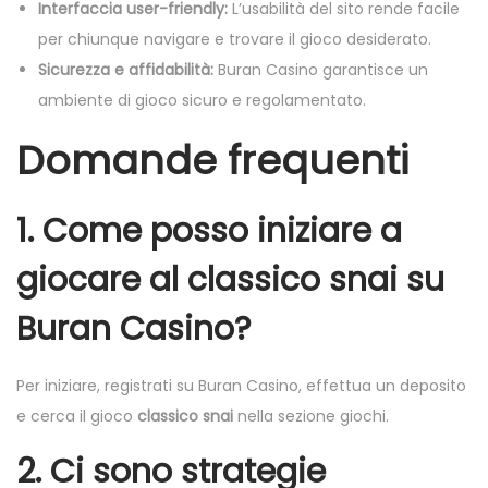
Interfaccia user-friendly:
L’usabilità del sito rende facile
per chiunque navigare e trovare il gioco desiderato.
Sicurezza e affidabilità:
Buran Casino garantisce un
ambiente di gioco sicuro e regolamentato.
Domande frequenti
1. Come posso iniziare a
giocare al classico snai su
Buran Casino?
Per iniziare, registrati su Buran Casino, effettua un deposito
e cerca il gioco
classico snai
nella sezione giochi.
2. Ci sono strategie