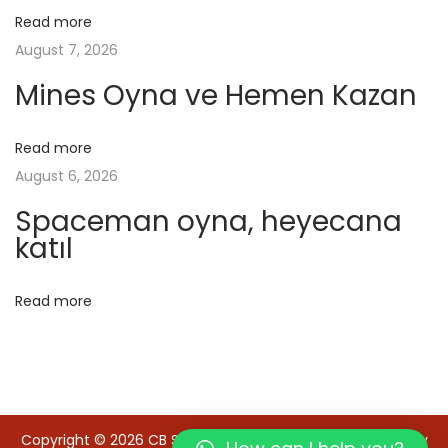
i
Read more
t
August 7, 2026
s
Mines Oyna ve Hemen Kazan
v
e
l
Read more
a
August 6, 2026
i
Spaceman oyna, heyecana
l
katıl
m
i
Read more
s
t
e
r
o
Copyright © 2026
CB Siding Construction LLC
| Powered by