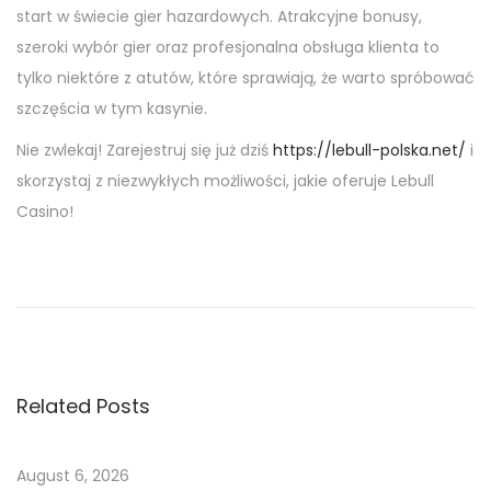
start w świecie gier hazardowych. Atrakcyjne bonusy,
szeroki wybór gier oraz profesjonalna obsługa klienta to
tylko niektóre z atutów, które sprawiają, że warto spróbować
szczęścia w tym kasynie.
Nie zwlekaj! Zarejestruj się już dziś
https://lebull-polska.net/
i
skorzystaj z niezwykłych możliwości, jakie oferuje Lebull
Casino!
E
u
p
h
o
Related Posts
r
i
e
August 6, 2026