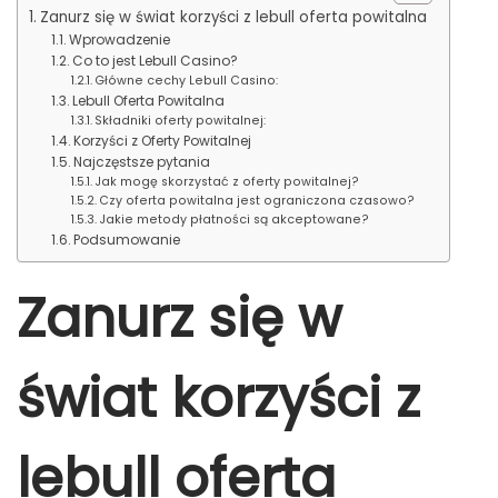
Zanurz się w świat korzyści z lebull oferta powitalna
h
Wprowadzenie
1
Co to jest Lebull Casino?
Główne cechy Lebull Casino:
4
Lebull Oferta Powitalna
,
Składniki oferty powitalnej:
Korzyści z Oferty Powitalnej
2
Najczęstsze pytania
Jak mogę skorzystać z oferty powitalnej?
0
Czy oferta powitalna jest ograniczona czasowo?
2
Jakie metody płatności są akceptowane?
Podsumowanie
6
Zanurz się w
świat korzyści z
lebull oferta