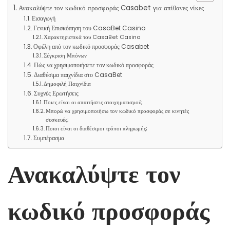
Ανακαλύψτε τον κωδικό προσφοράς Casabet για απίθανες νίκες
h
Εισαγωγή
1
Γενική Επισκόπηση του CasaBet Casino
Χαρακτηριστικά του CasaBet Casino
4
Οφέλη από τον κωδικό προσφοράς Casabet
,
Σύγκριση Μπόνων
Πώς να χρησιμοποιήσετε τον κωδικό προσφοράς
2
Διαθέσιμα παιχνίδια στο CasaBet
Δημοφιλή Παιχνίδια
0
Συχνές Ερωτήσεις
2
Ποιες είναι οι απαιτήσεις στοιχηματισμού;
Μπορώ να χρησιμοποιήσω τον κωδικό προσφοράς σε κινητές
6
συσκευές;
Ποιοι είναι οι διαθέσιμοι τρόποι πληρωμής;
Συμπέρασμα
Ανακαλύψτε τον
κωδικό προσφοράς