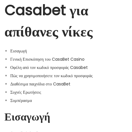
Casabet για
απίθανες νίκες
Εισαγωγή
Γενική Επισκόπηση του CasaBet Casino
Οφέλη από τον κωδικό προσφοράς Casabet
Πώς να χρησιμοποιήσετε τον κωδικό προσφοράς
Διαθέσιμα παιχνίδια στο CasaBet
Συχνές Ερωτήσεις
Συμπέρασμα
Εισαγωγή