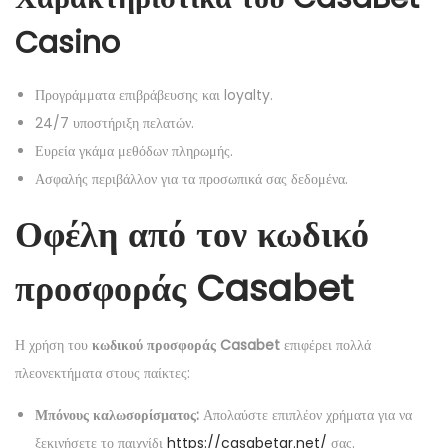
Casino
Προγράμματα επιβράβευσης και loyalty.
24/7 υποστήριξη πελατών.
Ευρεία γκάμα μεθόδων πληρωμής.
Ασφαλής περιβάλλον για τα προσωπικά σας δεδομένα.
Οφέλη από τον κωδικό
προσφοράς Casabet
Η χρήση του
κωδικού προσφοράς Casabet
επιφέρει πολλά
πλεονεκτήματα στους παίκτες:
Μπόνους καλωσορίσματος:
Απολαύστε επιπλέον χρήματα για να
ξεκινήσετε το παιχνίδι
https://casabetgr.net/
σας.