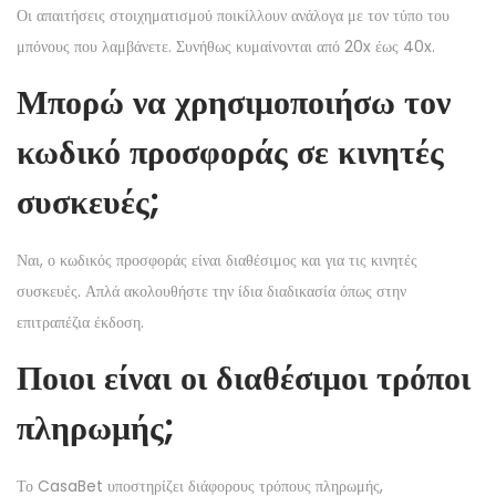
Οι απαιτήσεις στοιχηματισμού ποικίλλουν ανάλογα με τον τύπο του
μπόνους που λαμβάνετε. Συνήθως κυμαίνονται από 20x έως 40x.
Μπορώ να χρησιμοποιήσω τον
κωδικό προσφοράς σε κινητές
συσκευές;
Ναι, ο κωδικός προσφοράς είναι διαθέσιμος και για τις κινητές
συσκευές. Απλά ακολουθήστε την ίδια διαδικασία όπως στην
επιτραπέζια έκδοση.
Ποιοι είναι οι διαθέσιμοι τρόποι
πληρωμής;
Το CasaBet υποστηρίζει διάφορους τρόπους πληρωμής,