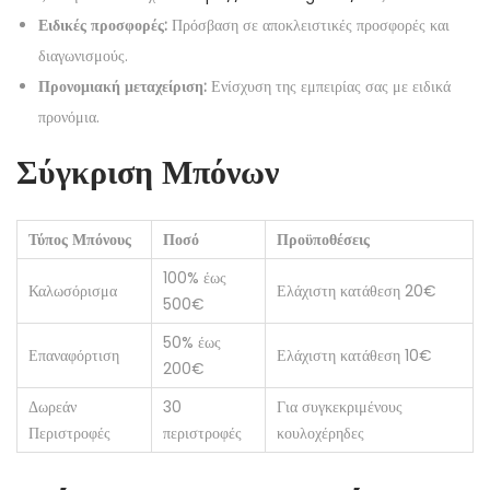
Ειδικές προσφορές:
Πρόσβαση σε αποκλειστικές προσφορές και
διαγωνισμούς.
Προνομιακή μεταχείριση:
Ενίσχυση της εμπειρίας σας με ειδικά
προνόμια.
Σύγκριση Μπόνων
Τύπος Μπόνους
Ποσό
Προϋποθέσεις
100% έως
Καλωσόρισμα
Ελάχιστη κατάθεση 20€
500€
50% έως
Επαναφόρτιση
Ελάχιστη κατάθεση 10€
200€
Δωρεάν
30
Για συγκεκριμένους
Περιστροφές
περιστροφές
κουλοχέρηδες