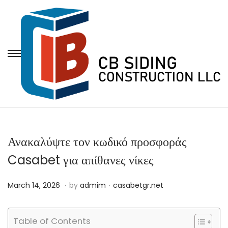
Ανακαλύψτε τον κωδικό προσφοράς
Casabet για απίθανες νίκες
.
.
Posted on
Posted in
M
March 14, 2026
by
admim
casabetgr.net
a
r
Table of Contents
c