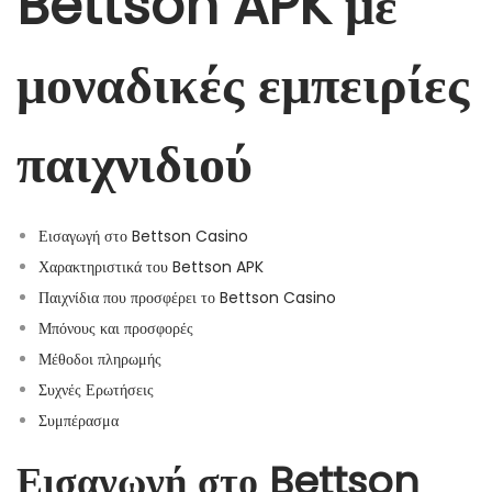
Bettson APK με
μοναδικές εμπειρίες
παιχνιδιού
Εισαγωγή στο Bettson Casino
Χαρακτηριστικά του Bettson APK
Παιχνίδια που προσφέρει το Bettson Casino
Μπόνους και προσφορές
Μέθοδοι πληρωμής
Συχνές Ερωτήσεις
Συμπέρασμα
Εισαγωγή στο Bettson