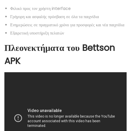
Φιλικό προς τον χρήστη interface
Γρήγορη και ασφαλής πρόσβαση σε όλα τα παιχνίδια
Ενημερώσεις σε πραγματικό χρόνο για προσφορές και νέα παιχνίδια
Εξαιρετική υποστήριξη πελατών
Πλεονεκτήματα του Bettson
APK