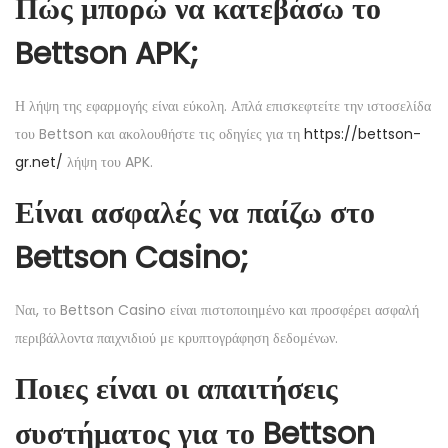
Πώς μπορώ να κατεβάσω το
Bettson APK;
Η λήψη της εφαρμογής είναι εύκολη. Απλά επισκεφτείτε την ιστοσελίδα
του Bettson και ακολουθήστε τις οδηγίες για τη
https://bettson-
gr.net/
λήψη του APK.
Είναι ασφαλές να παίζω στο
Bettson Casino;
Ναι, το Bettson Casino είναι πιστοποιημένο και προσφέρει ασφαλή
περιβάλλοντα παιχνιδιού με κρυπτογράφηση δεδομένων.
Ποιες είναι οι απαιτήσεις
συστήματος για το Bettson