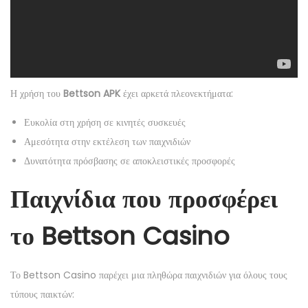
Η χρήση του
Bettson APK
έχει αρκετά πλεονεκτήματα:
Ευκολία στη χρήση σε κινητές συσκευές
Αμεσότητα στην εκτέλεση των παιχνιδιών
Δυνατότητα πρόσβασης σε αποκλειστικές προσφορές
Παιχνίδια που προσφέρει
το Bettson Casino
Το Bettson Casino παρέχει μια πληθώρα παιχνιδιών για όλους τους
τύπους παικτών: