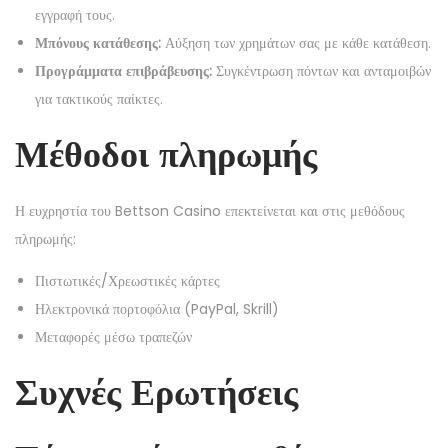
εγγραφή τους.
Μπόνους κατάθεσης:
Αύξηση των χρημάτων σας με κάθε κατάθεση.
Προγράμματα επιβράβευσης:
Συγκέντρωση πόντων και ανταμοιβών
για τακτικούς παίκτες.
Μέθοδοι πληρωμής
Η ευχρηστία του Bettson Casino επεκτείνεται και στις μεθόδους
πληρωμής:
Πιστωτικές/Χρεωστικές κάρτες
Ηλεκτρονικά πορτοφόλια (PayPal, Skrill)
Μεταφορές μέσω τραπεζών
Συχνές Ερωτήσεις