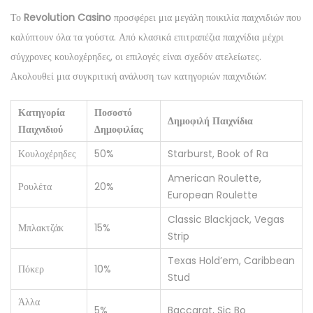
Το
Revolution Casino
προσφέρει μια μεγάλη ποικιλία παιχνιδιών που
καλύπτουν όλα τα γούστα. Από κλασικά επιτραπέζια παιχνίδια μέχρι
σύγχρονες κουλοχέρηδες, οι επιλογές είναι σχεδόν ατελείωτες.
Ακολουθεί μια συγκριτική ανάλυση των κατηγοριών παιχνιδιών:
Κατηγορία
Ποσοστό
Δημοφιλή Παιχνίδια
Παιχνιδιού
Δημοφιλίας
Κουλοχέρηδες
50%
Starburst, Book of Ra
American Roulette,
Ρουλέτα
20%
European Roulette
Classic Blackjack, Vegas
Μπλακτζάκ
15%
Strip
Texas Hold’em, Caribbean
Πόκερ
10%
Stud
Άλλα
5%
Baccarat, Sic Bo