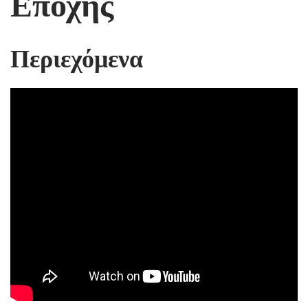
Εποχής
Περιεχόμενα