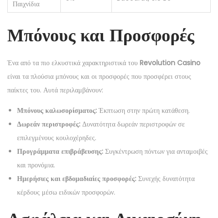
Παιχνίδια
Μπόνους και Προσφορές
Ένα από τα πιο ελκυστικά χαρακτηριστικά του
Revolution Casino
είναι τα πλούσια μπόνους και οι προσφορές που προσφέρει στους
παίκτες του. Αυτά περιλαμβάνουν:
Μπόνους καλωσορίσματος:
Έκπτωση στην πρώτη κατάθεση.
Δωρεάν περιστροφές:
Δυνατότητα δωρεάν περιστροφών σε
επιλεγμένους κουλοχέρηδες.
Προγράμματα επιβράβευσης:
Συγκέντρωση πόντων για ανταμοιβές
και προνόμια.
Ημερήσιες και εβδομαδιαίες προσφορές:
Συνεχής δυνατότητα
κέρδους μέσω ειδικών προσφορών.