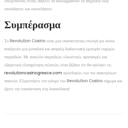
επιτρέποντας στους παίκτες να απολαμβάνουν τα παιχνίδια τους
οπουδήποτε και οποτεδήποτε.
Συμπέρασμα
Το
Revolution Casino
είναι μια επαναστατική επιλογή για όσους
αναζητούν μια μοναδική και ασφαλή διαδικτυακή εμπειρία τυχερών
παιχνιδιών. Με ποικιλία παιχνιδιών, ελκυστικές προσφορές και
εξαιρετική εξυπηρέτηση πελατών, είναι βέβαιο ότι θα καλύψει τις
revolutioncasinogreece.com
προσδοκίες των πιο απαιτητικών
παικτών. Εξερευνήστε τον κόσμο του
Revolution Casino
σήμερα και
ζήστε την επανάσταση στη διασκέδαση!
U
n
l
e