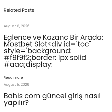
a
Related Posts
s
h
L
August 6, 2026
e
Eglence ve Kazanc Bir Arada:
g
Mostbet Slot<div id="toc"
e
style="background:
n
#f9f9f2;border: 1px solid
d
#aaa;display:
a
r
Read more
y
August 5, 2026
W
Bahis com güncel giriş nasıl
i
yapılır?
n
s