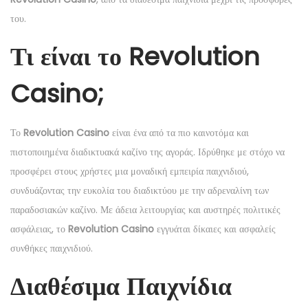
του.
Τι είναι το Revolution
Casino;
Το
Revolution Casino
είναι ένα από τα πιο καινοτόμα και
πιστοποιημένα διαδικτυακά καζίνο της αγοράς. Ιδρύθηκε με στόχο να
προσφέρει στους χρήστες μια μοναδική εμπειρία παιχνιδιού,
συνδυάζοντας την ευκολία του διαδικτύου με την αδρεναλίνη των
παραδοσιακών καζίνο. Με άδεια λειτουργίας και αυστηρές πολιτικές
ασφάλειας, το
Revolution Casino
εγγυάται δίκαιες και ασφαλείς
συνθήκες παιχνιδιού.
Διαθέσιμα Παιχνίδια