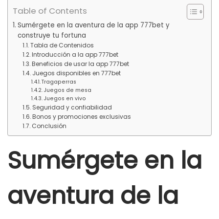
r
Table of Contents
c
Sumérgete en la aventura de la app 777bet y
h
construye tu fortuna
9
Tabla de Contenidos
Introducción a la app 777bet
,
Beneficios de usar la app 777bet
2
Juegos disponibles en 777bet
Tragaperras
0
Juegos de mesa
2
Juegos en vivo
Seguridad y confiabilidad
6
Bonos y promociones exclusivas
Conclusión
Sumérgete en la
aventura de la