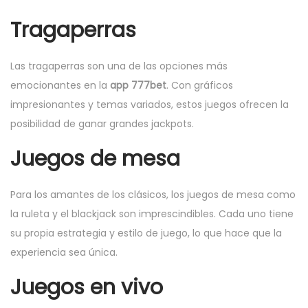
Tragaperras
Las tragaperras son una de las opciones más
emocionantes en la
app 777bet
. Con gráficos
impresionantes y temas variados, estos juegos ofrecen la
posibilidad de ganar grandes jackpots.
Juegos de mesa
Para los amantes de los clásicos, los juegos de mesa como
la ruleta y el blackjack son imprescindibles. Cada uno tiene
su propia estrategia y estilo de juego, lo que hace que la
experiencia sea única.
Juegos en vivo