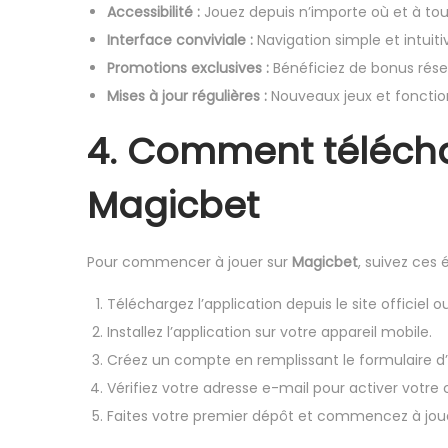
Accessibilité :
Jouez depuis n’importe où et à t
Interface conviviale :
Navigation simple et intuiti
Promotions exclusives :
Bénéficiez de bonus réserv
Mises à jour régulières :
Nouveaux jeux et fonctio
4. Comment téléchar
Magicbet
Pour commencer à jouer sur
Magicbet
, suivez ces 
Téléchargez l’application depuis le site officiel o
Installez l’application sur votre appareil mobile.
Créez un compte en remplissant le formulaire d’i
Vérifiez votre adresse e-mail pour activer votre
Faites votre premier dépôt et commencez à joue