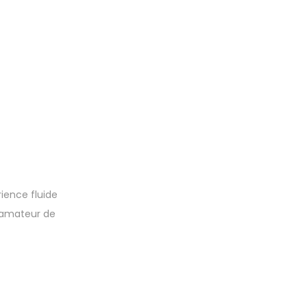
rience fluide
z amateur de