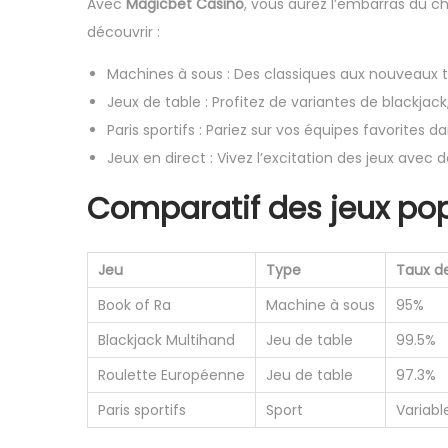
Avec
Magicbet Casino
, vous aurez l’embarras du c
découvrir :
Machines à sous : Des classiques aux nouveaux titr
Jeux de table : Profitez de variantes de blackjack,
Paris sportifs : Pariez sur vos équipes favorites da
Jeux en direct : Vivez l’excitation des jeux avec d
Comparatif des jeux pop
Jeu
Type
Taux de
Book of Ra
Machine à sous
95%
Blackjack Multihand
Jeu de table
99.5%
Roulette Européenne
Jeu de table
97.3%
Paris sportifs
Sport
Variabl