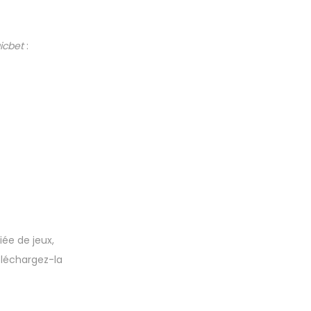
icbet
:
iée de jeux,
éléchargez-la