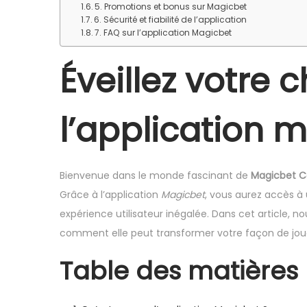
0
5. Promotions et bonus sur Magicbet
2
6. Sécurité et fiabilité de l’application
7. FAQ sur l’application Magicbet
6
Éveillez votre
l’application 
Bienvenue dans le monde fascinant de
Magicbet C
Grâce à l’application
Magicbet
, vous aurez accès à 
expérience utilisateur inégalée. Dans cet article, no
comment elle peut transformer votre façon de jou
Table des matières