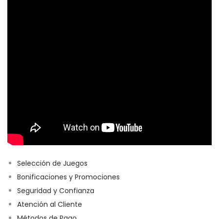
Selección de Juegos
Bonificaciones y Promociones
Seguridad y Confianza
Atención al Cliente
Métodos de Pago