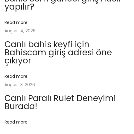
yapılır?
C
a
Read more
s
August 4, 2026
i
n
Canlı bahis keyfi için
Bahiscom giriş adresi öne
o
çıkıyor
E
n
t
Read more
f
August 3, 2026
e
Canlı Paralı Rulet Deneyimi
s
Burada!
s
e
Read more
l
t