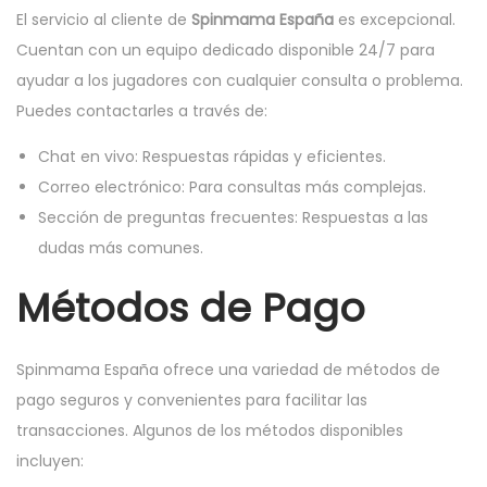
El servicio al cliente de
Spinmama España
es excepcional.
Cuentan con un equipo dedicado disponible 24/7 para
ayudar a los jugadores con cualquier consulta o problema.
Puedes contactarles a través de:
Chat en vivo: Respuestas rápidas y eficientes.
Correo electrónico: Para consultas más complejas.
Sección de preguntas frecuentes: Respuestas a las
dudas más comunes.
Métodos de Pago
Spinmama España ofrece una variedad de métodos de
pago seguros y convenientes para facilitar las
transacciones. Algunos de los métodos disponibles
incluyen: