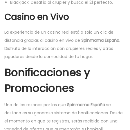
Blackjack: Desafía al crupier y busca el 21 perfecto.
Casino en Vivo
La experiencia de un casino real está a solo un clic de
distancia gracias al casino en vivo de
Spinmama España
.
Disfruta de la interacción con crupieres reales y otros
jugadores desde la comodidad de tu hogar.
Bonificaciones y
Promociones
Una de las razones por las que
Spinmama España
se
destaca es su generoso sistema de bonificaciones. Desde
el momento en que te registras, serás recibido con una
variedad de ofertas que aumentarán tu bankroll: