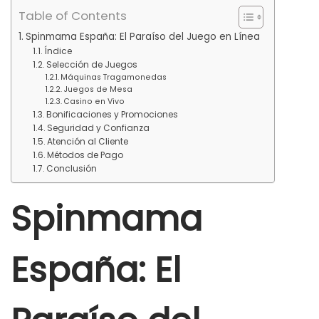
r
Table of Contents
c
Spinmama España: El Paraíso del Juego en Línea
h
Índice
7
Selección de Juegos
Máquinas Tragamonedas
,
Juegos de Mesa
Casino en Vivo
2
Bonificaciones y Promociones
0
Seguridad y Confianza
Atención al Cliente
2
Métodos de Pago
6
Conclusión
Spinmama
España: El