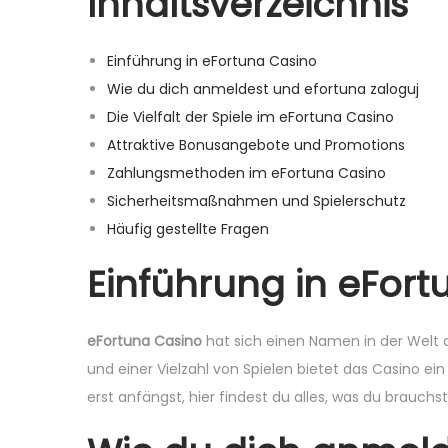
Inhaltsverzeichnis
Einführung in eFortuna Casino
Wie du dich anmeldest und efortuna zaloguj
Die Vielfalt der Spiele im eFortuna Casino
Attraktive Bonusangebote und Promotions
Zahlungsmethoden im eFortuna Casino
Sicherheitsmaßnahmen und Spielerschutz
Häufig gestellte Fragen
Einführung in eFor
eFortuna Casino
hat sich einen Namen in der Welt 
und einer Vielzahl von Spielen bietet das Casino ein 
erst anfängst, hier findest du alles, was du brau