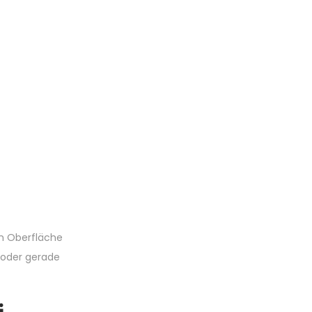
en Oberfläche
t oder gerade