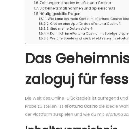
0
Zahlungsmethoden im eFortuna Casino
2
Sicherheitsmaßnahmen und Spielerschutz
Häufig gestellte Fragen
6
1. Wie kann ich mein Konto im eFortuna Casino lö
2. Gibt es eine App für das eFortuna Casino?
3. Sind meine Daten sicher?
4. Kann ich im eFortuna Casino mit Spielgeld spi
5. Welche Spiele sind die beliebtesten im eFort
Das Geheimnis 
zaloguj für fe
Die Welt des Online-Glücksspiels ist aufregend und
Probe zu stellen, ist
eFortuna Casino
die ideale Wahl
der Plattform zu spielen und wie du mit
efortuna za