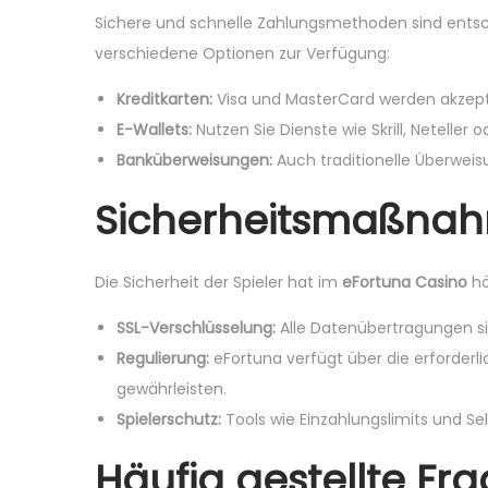
Sichere und schnelle Zahlungsmethoden sind entsch
verschiedene Optionen zur Verfügung:
Kreditkarten:
Visa und MasterCard werden akzepti
E-Wallets:
Nutzen Sie Dienste wie Skrill, Neteller 
Banküberweisungen:
Auch traditionelle Überweis
Sicherheitsmaßnah
Die Sicherheit der Spieler hat im
eFortuna Casino
hö
SSL-Verschlüsselung:
Alle Datenübertragungen si
Regulierung:
eFortuna verfügt über die erforderl
gewährleisten.
Spielerschutz:
Tools wie Einzahlungslimits und Se
Häufig gestellte Fr