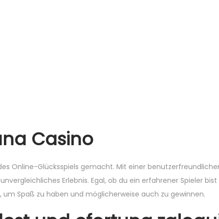
tuna Casino
des Online-Glücksspiels gemacht. Mit einer benutzerfreundlich
unvergleichliches Erlebnis. Egal, ob du ein erfahrener Spieler bis
chst, um Spaß zu haben und möglicherweise auch zu gewinnen.