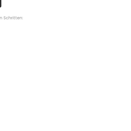
j
n Schritten: