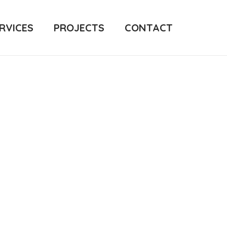
RVICES
PROJECTS
CONTACT