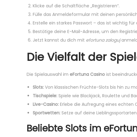
Klicke auf die Schaltfläche „Registrieren“.
Fülle das Anmeldeformular mit deinen persönlic
Erstelle ein starkes Passwort – das ist wichtig für
Bestätige deine E-Mail-Adresse, um den Registri
Jetzt kannst du dich mit
efortuna zaloguj
anmelde
Die Vielfalt der Spi
Die Spielauswahl im
eFortuna Casino
ist beeindrucke
Slots:
Von klassischen Früchte-Slots bis hin zu 
Tischspiele:
Spiele wie Blackjack, Roulette und B
Live-Casino:
Erlebe die Aufregung eines echten C
Sportwetten:
Setze auf deine Lieblingssportarten
Beliebte Slots im eFort