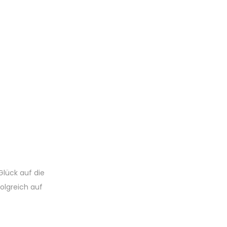
Glück auf die
folgreich auf