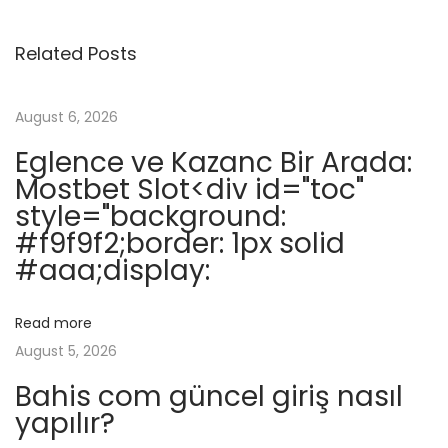
a
Related Posts
s
h
Y
August 6, 2026
o
Eglence ve Kazanc Bir Arada:
u
Mostbet Slot<div id="toc"
r
style="background:
F
#f9f9f2;border: 1px solid
o
#aaa;display:
r
t
Read more
u
August 5, 2026
n
Bahis com güncel giriş nasıl
e
yapılır?
a
t