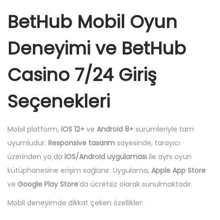
BetHub Mobil Oyun
Deneyimi ve BetHub
Casino 7/24 Giriş
Seçenekleri
Mobil platform,
iOS 12+
ve
Android 8+
sürümleriyle tam
uyumludur.
Responsive tasarım
sayesinde, tarayıcı
üzerinden ya da
iOS/Android uygulaması
ile aynı oyun
kütüphanesine erişim sağlanır. Uygulama,
Apple App Store
ve
Google Play Store
’da ücretsiz olarak sunulmaktadır.
Mobil deneyimde dikkat çeken özellikler: