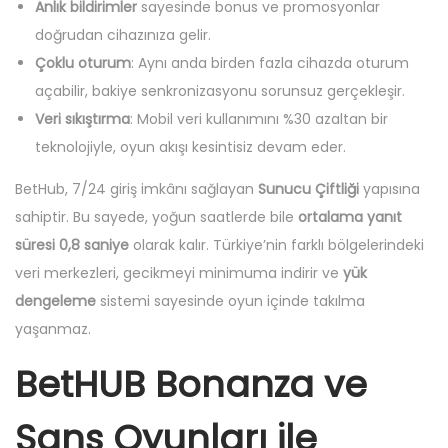
Anlık bildirimler
sayesinde bonus ve promosyonlar
doğrudan cihazınıza gelir.
Çoklu oturum
: Aynı anda birden fazla cihazda oturum
açabilir, bakiye senkronizasyonu sorunsuz gerçekleşir.
Veri sıkıştırma
: Mobil veri kullanımını %30 azaltan bir
teknolojiyle, oyun akışı kesintisiz devam eder.
BetHub, 7/24 giriş imkânı sağlayan
Sunucu Çiftliği
yapısına
sahiptir. Bu sayede, yoğun saatlerde bile
ortalama yanıt
süresi 0,8 saniye
olarak kalır. Türkiye’nin farklı bölgelerindeki
veri merkezleri, gecikmeyi minimuma indirir ve
yük
dengeleme
sistemi sayesinde oyun içinde takılma
yaşanmaz.
BetHUB Bonanza ve
Şans Oyunları ile