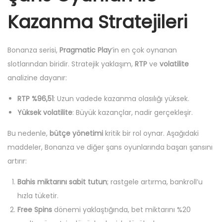
Kazanma Stratejileri
Bonanza serisi,
Pragmatic Play
’in en çok oynanan
slotlarından biridir. Stratejik yaklaşım,
RTP
ve
volatilite
analizine dayanır:
RTP %96,51
: Uzun vadede kazanma olasılığı yüksek.
Yüksek volatilite
: Büyük kazançlar, nadir gerçekleşir.
Bu nedenle,
bütçe yönetimi
kritik bir rol oynar. Aşağıdaki
maddeler, Bonanza ve diğer şans oyunlarında başarı şansını
artırır:
Bahis miktarını sabit tutun
; rastgele artırma, bankroll’u
hızla tüketir.
Free Spins
dönemi yaklaştığında, bet miktarını %20