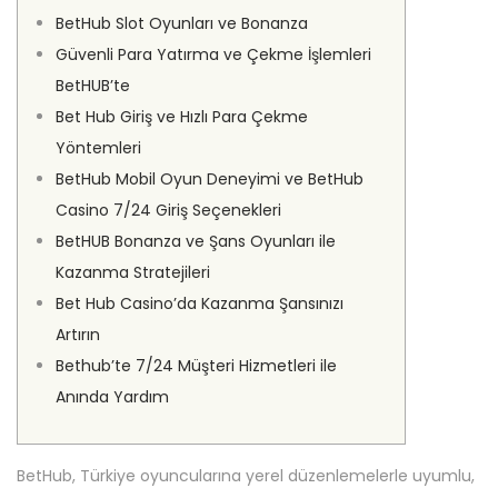
BetHub Slot Oyunları ve Bonanza
Güvenli Para Yatırma ve Çekme İşlemleri
BetHUB’te
Bet Hub Giriş ve Hızlı Para Çekme
Yöntemleri
BetHub Mobil Oyun Deneyimi ve BetHub
Casino 7/24 Giriş Seçenekleri
BetHUB Bonanza ve Şans Oyunları ile
Kazanma Stratejileri
Bet Hub Casino’da Kazanma Şansınızı
Artırın
Bethub’te 7/24 Müşteri Hizmetleri ile
Anında Yardım
BetHub, Türkiye oyuncularına yerel düzenlemelerle uyumlu,