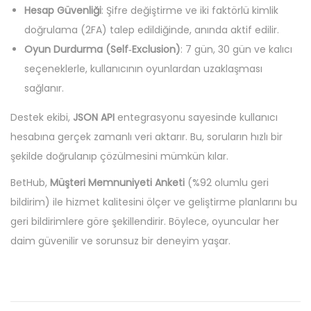
Hesap Güvenliği
: Şifre değiştirme ve iki faktörlü kimlik
doğrulama (2FA) talep edildiğinde, anında aktif edilir.
Oyun Durdurma (Self‑Exclusion)
: 7 gün, 30 gün ve kalıcı
seçeneklerle, kullanıcının oyunlardan uzaklaşması
sağlanır.
Destek ekibi,
JSON API
entegrasyonu sayesinde kullanıcı
hesabına gerçek zamanlı veri aktarır. Bu, soruların hızlı bir
şekilde doğrulanıp çözülmesini mümkün kılar.
BetHub,
Müşteri Memnuniyeti Anketi
(%92 olumlu geri
bildirim) ile hizmet kalitesini ölçer ve geliştirme planlarını bu
geri bildirimlere göre şekillendirir. Böylece, oyuncular her
daim güvenilir ve sorunsuz bir deneyim yaşar.
E
r
l