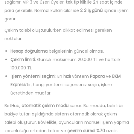
sağlanır. VIP 3 ve üzeri üyeler,
tek tip klik
ile 24 saat içinde
para çekebilir. Normal kullanıcılar ise
2‑3 iş günü
içinde işlem
görür.
Çekim talebi oluşturulurken dikkat edilmesi gereken
noktalar:
Hesap doğrulama
belgelerinin güncel olması.
Çekim limiti
: Günlük maksimum 20.000 TL ve haftalık
100.000 TL.
İşlem yöntemi seçimi
: En hızlı yöntem
Papara
ve
BKM
Express
’tir; hangi yöntemi seçerseniz seçin, işlem
ücretinden muaftır.
BetHub,
otomatik çekim modu
sunar. Bu modda, belirli bir
bakiye tutarı aşıldığında sistem otomatik olarak çekim
talebi oluşturur. Böylelikle, oyuncuların manuel işlem yapma
zorunluluğu ortadan kalkar ve
çevrim süresi %70
azalır.