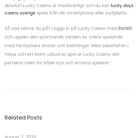
Absolut! Lucky Casino är mobilvänligt och du kan
lucky days
casino sverige
spela från din smartphone eller surfplatta.
Så vad väntar du på? Logga in på Lucky Casino med
BankID
och upplev den spännande världen av online spelande
med fantastiska vinster och belöningar. Med säkerheten i
fokus och ett brett utbud av spel är Lucky Casino det
perfekta valet för både nya och erfarna spelare!
C
i
t
i
b
Related Posts
e
t
8
August 7, 2026