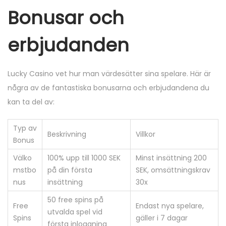
Bonusar och
erbjudanden
Lucky Casino vet hur man värdesätter sina spelare. Här är
några av de fantastiska bonusarna och erbjudandena du
kan ta del av:
Typ av
Beskrivning
Villkor
Bonus
Välko
100% upp till 1000 SEK
Minst insättning 200
mstbo
på din första
SEK, omsättningskrav
nus
insättning
30x
50 free spins på
Free
Endast nya spelare,
utvalda spel vid
Spins
gäller i 7 dagar
första inloggning