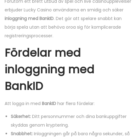
Förutom ett brett utbud av spel och live casinoupplevelser
erbjuder Lucky Casino användarna en smidig och säker
inloggning med BankID
. Det gör att spelare snabbt kan
börja spela utan att behöva oroa sig för komplicerade
registreringsprocesser.
Fördelar med
inloggning med
BankID
Att logga in med
BankID
har flera fördelar:
Säkerhet:
Ditt personnummer och dina bankuppgifter
skyddas genom kryptering.
Snabbhet:
Inloggningen går på bara några sekunder, så