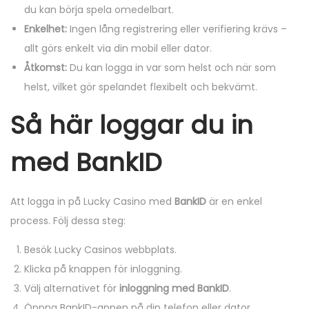
du kan börja spela omedelbart.
Enkelhet:
Ingen lång registrering eller verifiering krävs –
allt görs enkelt via din mobil eller dator.
Åtkomst:
Du kan logga in var som helst och när som
helst, vilket gör spelandet flexibelt och bekvämt.
Så här loggar du in
med BankID
Att logga in på Lucky Casino med
BankID
är en enkel
process. Följ dessa steg:
Besök Lucky Casinos webbplats.
Klicka på knappen för inloggning.
Välj alternativet för
inloggning med BankID
.
Öppna BankID-appen på din telefon eller dator.