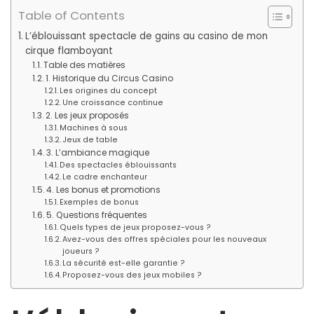
b
Table of Contents
r
L’éblouissant spectacle de gains au casino de mon
u
cirque flamboyant
a
Table des matières
1. Historique du Circus Casino
r
Les origines du concept
y
Une croissance continue
2. Les jeux proposés
2
Machines à sous
Jeux de table
5
3. L’ambiance magique
,
Des spectacles éblouissants
Le cadre enchanteur
2
4. Les bonus et promotions
0
Exemples de bonus
5. Questions fréquentes
2
Quels types de jeux proposez-vous ?
6
Avez-vous des offres spéciales pour les nouveaux
joueurs ?
La sécurité est-elle garantie ?
Proposez-vous des jeux mobiles ?