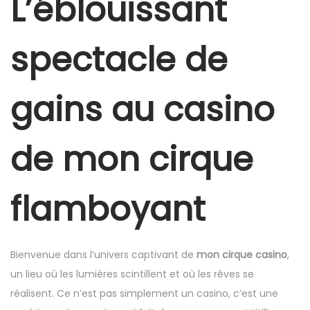
L’éblouissant
spectacle de
gains au casino
de mon cirque
flamboyant
Bienvenue dans l’univers captivant de
mon cirque casino
,
un lieu où les lumières scintillent et où les rêves se
réalisent. Ce n’est pas simplement un casino, c’est une