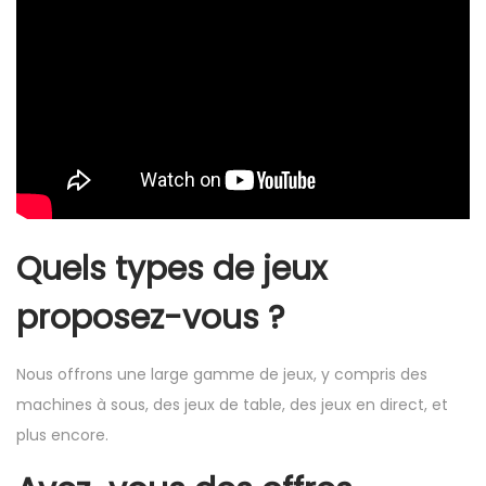
Quels types de jeux
proposez-vous ?
Nous offrons une large gamme de jeux, y compris des
machines à sous, des jeux de table, des jeux en direct, et
plus encore.