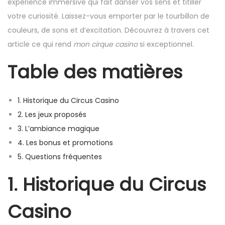
expérience immersive qui fait danser vos sens et titiller
votre curiosité. Laissez-vous emporter par le tourbillon de
couleurs, de sons et d’excitation. Découvrez à travers cet
article ce qui rend
mon cirque casino
si exceptionnel.
Table des matières
1. Historique du Circus Casino
2. Les jeux proposés
3. L’ambiance magique
4. Les bonus et promotions
5. Questions fréquentes
1. Historique du Circus
Casino