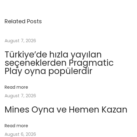
o
v
Related Posts
e
r
e
August 7, 2026
n
Türkiye’de hızla yayılan
d
seçeneklerden Pragmatic
e
Play oyna popülerdir
k
l
Read more
a
August 7, 2026
n
Mines Oyna ve Hemen Kazan
k
e
n
Read more
v
August 6, 2026