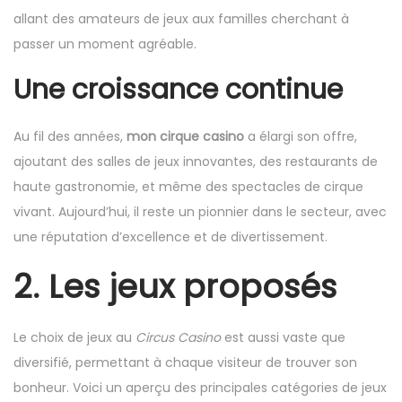
allant des amateurs de jeux aux familles cherchant à
passer un moment agréable.
Une croissance continue
Au fil des années,
mon cirque casino
a élargi son offre,
ajoutant des salles de jeux innovantes, des restaurants de
haute gastronomie, et même des spectacles de cirque
vivant. Aujourd’hui, il reste un pionnier dans le secteur, avec
une réputation d’excellence et de divertissement.
2. Les jeux proposés
Le choix de jeux au
Circus Casino
est aussi vaste que
diversifié, permettant à chaque visiteur de trouver son
bonheur. Voici un aperçu des principales catégories de jeux