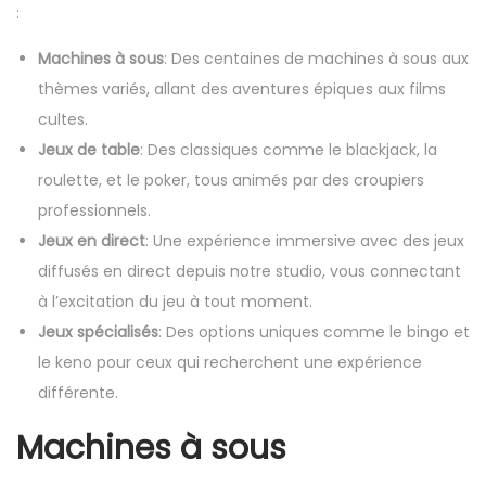
:
Machines à sous
: Des centaines de machines à sous aux
thèmes variés, allant des aventures épiques aux films
cultes.
Jeux de table
: Des classiques comme le blackjack, la
roulette, et le poker, tous animés par des croupiers
professionnels.
Jeux en direct
: Une expérience immersive avec des jeux
diffusés en direct depuis notre studio, vous connectant
à l’excitation du jeu à tout moment.
Jeux spécialisés
: Des options uniques comme le bingo et
le keno pour ceux qui recherchent une expérience
différente.
Machines à sous