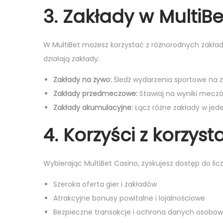
3. Zakłady w MultiBe
W MultiBet możesz korzystać z różnorodnych zakładó
działają zakłady:
Zakłady na żywo:
Śledź wydarzenia sportowe na ży
Zakłady przedmeczowe:
Stawiaj na wyniki mecz
Zakłady akumulacyjne:
Łącz różne zakłady w jed
4. Korzyści z korzyst
Wybierając MultiBet Casino, zyskujesz dostęp do lic
Szeroka oferta gier i zakładów
Atrakcyjne bonusy powitalne i lojalnościowe
Bezpieczne transakcje i ochrona danych osobo