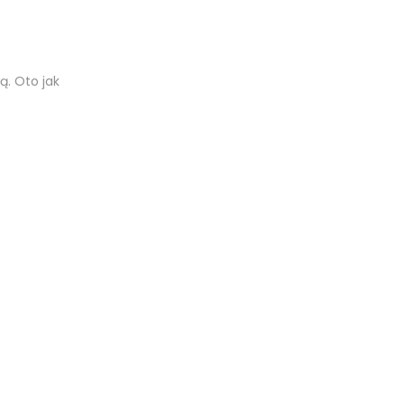
ą. Oto jak