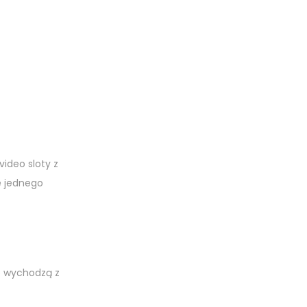
ideo sloty z
e jednego
ie wychodzą z