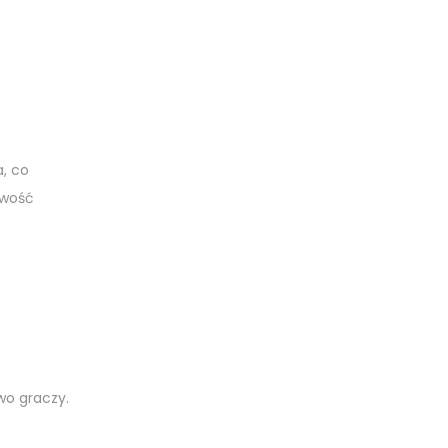
a, co
iwość
wo graczy.