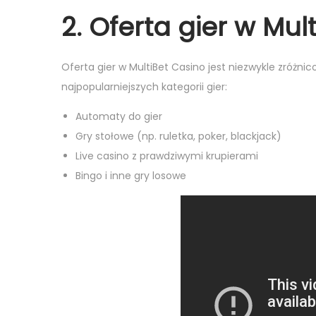
2. Oferta gier w Mul
Oferta gier w MultiBet Casino jest niezwykle zróżnic
najpopularniejszych kategorii gier:
Automaty do gier
Gry stołowe (np. ruletka, poker, blackjack)
Live casino z prawdziwymi krupierami
Bingo i inne gry losowe