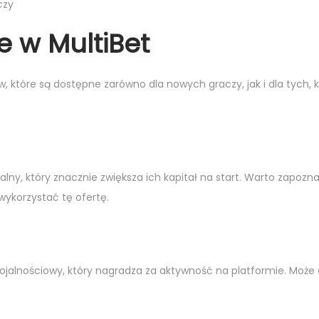
czy
e w MultiBet
, które są dostępne zarówno dla nowych graczy, jak i dla tych, k
ny, który znacznie zwiększa ich kapitał na start. Warto zapozna
ykorzystać tę ofertę.
lojalnościowy, który nagradza za aktywność na platformie. Może