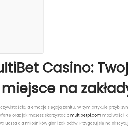
ltiBet Casino: Two
 miejsce na zakład
zeczywistością, a emocje sięgają zenitu. W tym artykule przybliży
ofertę oraz jak możesz skorzystać z
multibetpl.com
możliwości, k
wa uczta dla miłośników gier i zakładów. Przygotuj się na ekscyt