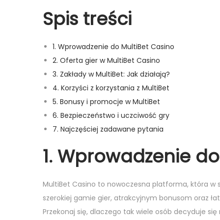
Spis treści
1. Wprowadzenie do MultiBet Casino
2. Oferta gier w MultiBet Casino
3. Zakłady w MultiBet: Jak działają?
4. Korzyści z korzystania z MultiBet
5. Bonusy i promocje w MultiBet
6. Bezpieczeństwo i uczciwość gry
7. Najczęściej zadawane pytania
1. Wprowadzenie do
MultiBet Casino to nowoczesna platforma, która w s
szerokiej gamie gier, atrakcyjnym bonusom oraz łat
Przekonaj się, dlaczego tak wiele osób decyduje się 