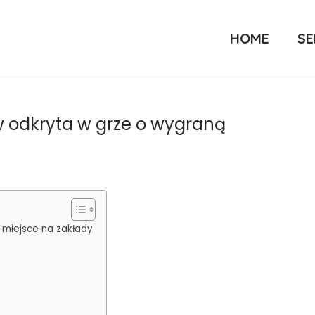
HOME
SE
 odkryta w grze o wygraną
 miejsce na zakłady