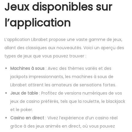
Jeux disponibles sur
l’application
L’application Librabet propose une vaste gamme de jeux,
allant des classiques aux nouveautés. Voici un aperçu des
types de jeux que vous pouvez trouver :
Machines à sous
: Avec des thèmes variés et des
jackpots impressionnants, les machines à sous de
Librabet attirent les amateurs de sensations fortes.
Jeux de table
: Profitez de versions numériques de vos
jeux de casino préférés, tels que la roulette, le blackjack
et le poker.
Casino en direct
: Vivez l’expérience d’un casino réel
grâce à des jeux animés en direct, où vous pouvez