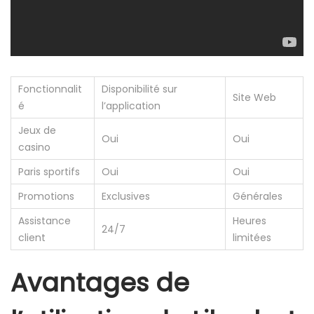
Fonctionnalit
Disponibilité sur
Site Web
é
l’application
Jeux de
Oui
Oui
casino
Paris sportifs
Oui
Oui
Promotions
Exclusives
Générales
Assistance
Heures
24/7
client
limitées
Avantages de