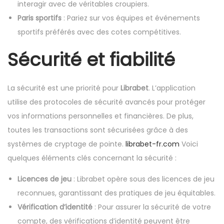
interagir avec de véritables croupiers.
Paris sportifs
: Pariez sur vos équipes et événements
sportifs préférés avec des cotes compétitives.
Sécurité et fiabilité
La sécurité est une priorité pour
Librabet
. L’application
utilise des protocoles de sécurité avancés pour protéger
vos informations personnelles et financières. De plus,
toutes les transactions sont sécurisées grâce à des
systèmes de cryptage de pointe.
librabet-fr.com
Voici
quelques éléments clés concernant la sécurité :
Licences de jeu
: Librabet opère sous des licences de jeu
reconnues, garantissant des pratiques de jeu équitables.
Vérification d’identité
: Pour assurer la sécurité de votre
compte, des vérifications d’identité peuvent être