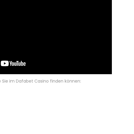
ie Sie im Dafabet Casino finden können: