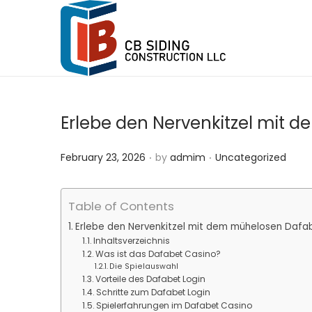
Erlebe den Nervenkitzel mit 
.
.
Posted on
Posted in
February 23, 2026
by
admim
Uncategorized
Table of Contents
Erlebe den Nervenkitzel mit dem mühelosen Dafab
Inhaltsverzeichnis
Was ist das Dafabet Casino?
Die Spielauswahl
Vorteile des Dafabet Login
Schritte zum Dafabet Login
Spielerfahrungen im Dafabet Casino