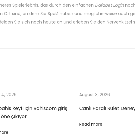
heres Spielerlebnis, das durch den einfachen
Dafabet Login
noch
em Ort sind, an dem Sie Spaß haben und möglicherweise auch g
 Melden Sie sich noch heute an und erleben Sie den Nervenkitzel s
 4, 2026
August 3, 2026
bahis keyfi için Bahiscom giriş
Canlı Paralı Rulet Dene
 öne çıkıyor
Read more
more