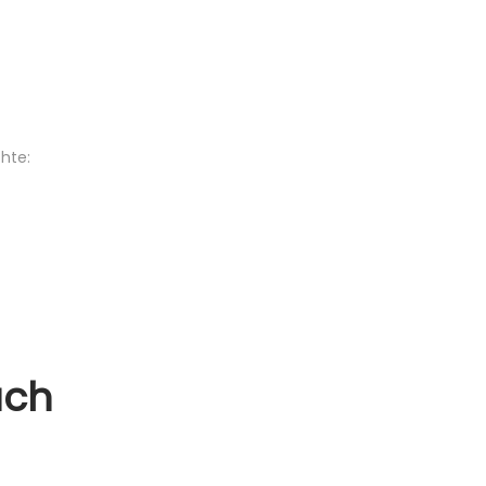
hte:
uch