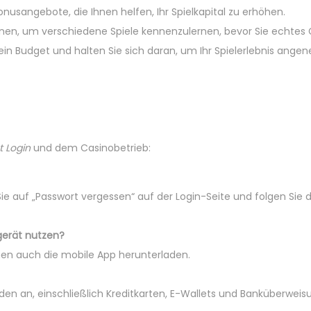
usangebote, die Ihnen helfen, Ihr Spielkapital zu erhöhen.
en, um verschiedene Spiele kennenzulernen, bevor Sie echtes 
ein Budget und halten Sie sich daran, um Ihr Spielerlebnis ange
 Login
und dem Casinobetrieb:
ie auf „Passwort vergessen“ auf der Login-Seite und folgen Sie 
gerät nutzen?
nnen auch die mobile App herunterladen.
en an, einschließlich Kreditkarten, E-Wallets und Banküberweis