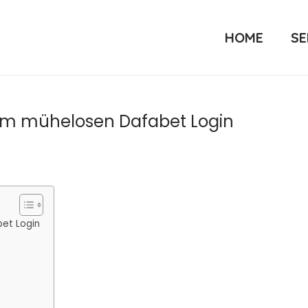
HOME
SE
dem mühelosen Dafabet Login
et Login