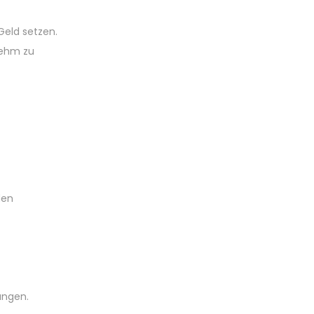
Geld setzen.
nehm zu
den
ungen.