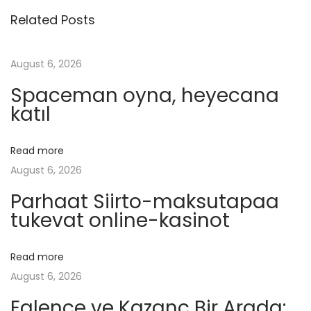
l
Related Posts
a
y
s
August 6, 2026
C
Spaceman oyna, heyecana
a
katıl
s
i
Read more
n
August 6, 2026
o
l
Parhaat Siirto-maksutapaa
tukevat online-kasinot
’
A
r
Read more
t
August 6, 2026
d
Eglence ve Kazanc Bir Arada: