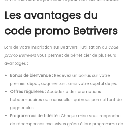
Les avantages du
code promo Betrivers
Lors de votre inscription sur Betrivers, l’utilisation du
code
promo Betrivers
vous permet de bénéficier de plusieurs
avantages :
Bonus de bienvenue :
Recevez un bonus sur votre
premier dépôt, augmentant ainsi votre capital de jeu.
Offres régulières :
Accédez à des promotions
hebdomadaires ou mensuelles qui vous permettent de
gagner plus.
Programmes de fidélité :
Chaque mise vous rapproche
de récompenses exclusives grâce à leur programme de