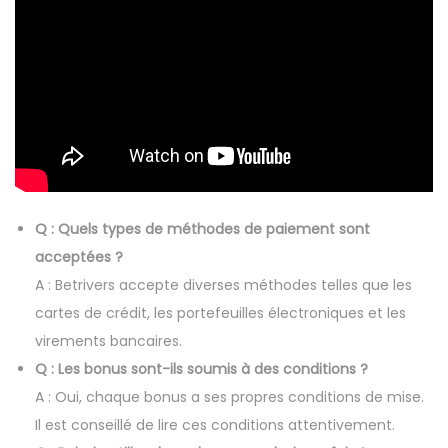
Q : Quels types de méthodes de paiement sont
acceptées ?
A : Betrivers accepte diverses méthodes telles que les
cartes de crédit, les portefeuilles électroniques et les
virements bancaires.
Q : Les bonus sont-ils soumis à des conditions ?
A : Oui, chaque bonus a ses propres conditions de mise.
Il est conseillé de lire ces conditions attentivement.