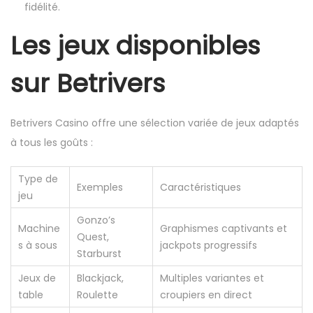
fidélité.
Les jeux disponibles
sur Betrivers
Betrivers Casino offre une sélection variée de jeux adaptés
à tous les goûts :
Type de
Exemples
Caractéristiques
jeu
Gonzo’s
Machine
Graphismes captivants et
Quest,
s à sous
jackpots progressifs
Starburst
Jeux de
Blackjack,
Multiples variantes et
table
Roulette
croupiers en direct