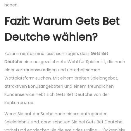
haben.
Fazit: Warum Gets Bet
Deutche wählen?
Zusammenfassend lässt sich sagen, dass
Gets Bet
Deutche
eine ausgezeichnete Wahl für Spieler ist, die nach
einer vertrauenswürdigen und unterhaltsamen
Wettplattform suchen. Mit einem breiten Spielangebot,
attraktiven Bonusangeboten und einem freundlichen
Kundenservice hebt sich Gets Bet Deutche von der
Konkurrenz ab.
Wenn Sie auf der Suche nach einem aufregenden
Spielerlebnis sind, dann schauen Sie bei Gets Bet Deutche
vorbei und entdecken Sie die Welt des Online-Glücksspiels!