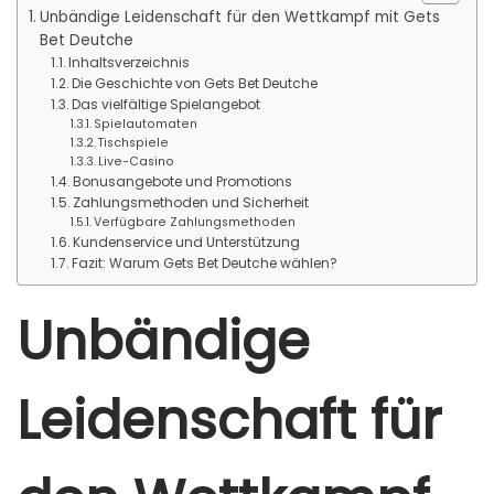
Unbändige Leidenschaft für den Wettkampf mit Gets
u
Bet Deutche
a
Inhaltsverzeichnis
Die Geschichte von Gets Bet Deutche
r
Das vielfältige Spielangebot
y
Spielautomaten
Tischspiele
1
Live-Casino
Bonusangebote und Promotions
9
Zahlungsmethoden und Sicherheit
,
Verfügbare Zahlungsmethoden
Kundenservice und Unterstützung
2
Fazit: Warum Gets Bet Deutche wählen?
0
2
Unbändige
6
Leidenschaft für