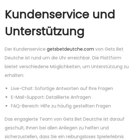
Kundenservice und
Unterstützung
Der Kundenservice
getsbetdeutche.com
von Gets Bet
Deutche ist rund um die Uhr erreichbar. Die Plattform
bietet verschiedene Möglichkeiten, um Unterstützung zu
erhalten:
Live-Chat: Sofortige Antworten auf Ihre Fragen
E-Mail-Support: Detaillierte Anfragen
FAQ-Bereich: Hilfe zu häufig gestellten Fragen
Das engagierte Team von Gets Bet Deutche ist darauf
geschult, Ihnen bei allen Anliegen zu helfen und
sicherzustellen, dass Sie ein reibungsloses Spielerlebnis