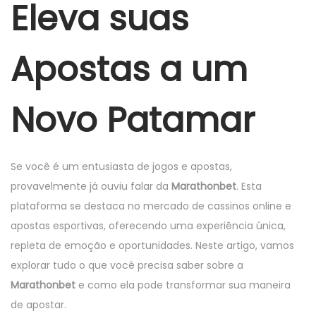
Eleva suas
Apostas a um
Novo Patamar
Se você é um entusiasta de jogos e apostas,
provavelmente já ouviu falar da
Marathonbet
. Esta
plataforma se destaca no mercado de cassinos online e
apostas esportivas, oferecendo uma experiência única,
repleta de emoção e oportunidades. Neste artigo, vamos
explorar tudo o que você precisa saber sobre a
Marathonbet
e como ela pode transformar sua maneira
de apostar.