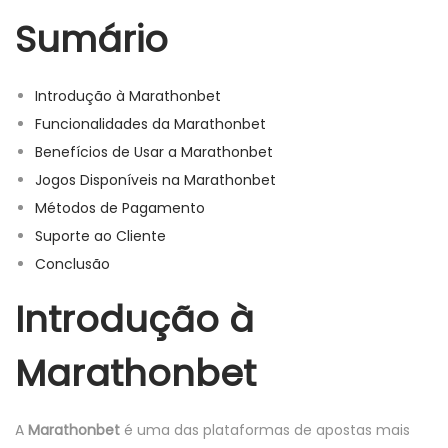
Sumário
Introdução à Marathonbet
Funcionalidades da Marathonbet
Benefícios de Usar a Marathonbet
Jogos Disponíveis na Marathonbet
Métodos de Pagamento
Suporte ao Cliente
Conclusão
Introdução à
Marathonbet
A
Marathonbet
é uma das plataformas de apostas mais