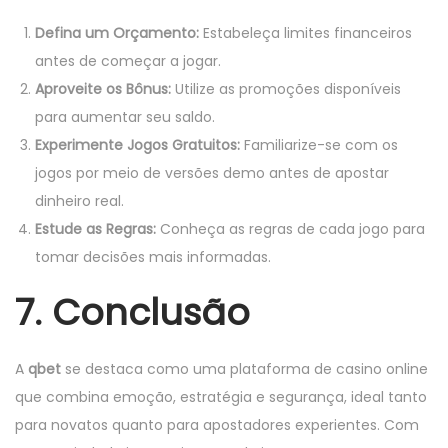
Defina um Orçamento:
Estabeleça limites financeiros
antes de começar a jogar.
Aproveite os Bônus:
Utilize as promoções disponíveis
para aumentar seu saldo.
Experimente Jogos Gratuitos:
Familiarize-se com os
jogos por meio de versões demo antes de apostar
dinheiro real.
Estude as Regras:
Conheça as regras de cada jogo para
tomar decisões mais informadas.
7. Conclusão
A
qbet
se destaca como uma plataforma de casino online
que combina emoção, estratégia e segurança, ideal tanto
para novatos quanto para apostadores experientes. Com