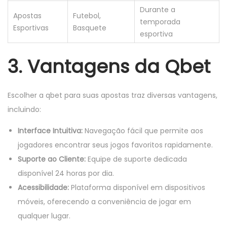
Durante a
Apostas
Futebol,
temporada
Esportivas
Basquete
esportiva
3. Vantagens da Qbet
Escolher a qbet para suas apostas traz diversas vantagens,
incluindo:
Interface Intuitiva:
Navegação fácil que permite aos
jogadores encontrar seus jogos favoritos rapidamente.
Suporte ao Cliente:
Equipe de suporte dedicada
disponível 24 horas por dia.
Acessibilidade:
Plataforma disponível em dispositivos
móveis, oferecendo a conveniência de jogar em
qualquer lugar.