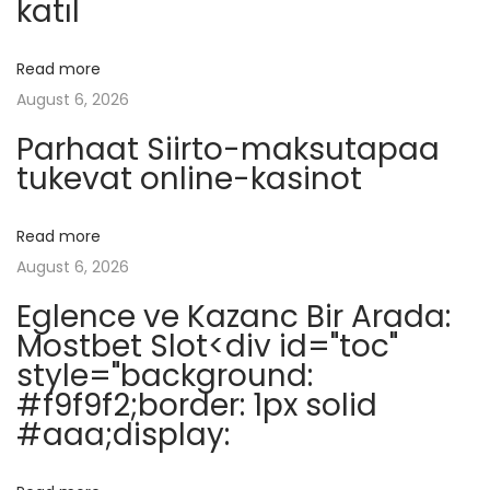
katıl
h
e
Read more
H
August 6, 2026
i
d
Parhaat Siirto-maksutapaa
tukevat online-kasinot
d
e
n
Read more
T
August 6, 2026
r
Eglence ve Kazanc Bir Arada:
e
Mostbet Slot<div id="toc"
a
style="background:
s
#f9f9f2;border: 1px solid
u
#aaa;display:
r
e