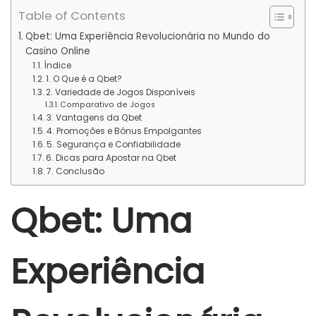
b
Table of Contents
r
Qbet: Uma Experiência Revolucionária no Mundo do
u
Casino Online
a
Índice
1. O Que é a Qbet?
r
2. Variedade de Jogos Disponíveis
y
Comparativo de Jogos
3. Vantagens da Qbet
1
4. Promoções e Bônus Empolgantes
3
5. Segurança e Confiabilidade
6. Dicas para Apostar na Qbet
,
7. Conclusão
2
0
Qbet: Uma
2
6
Experiência