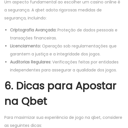
Um aspecto fundamental ao escolher um casino online é
a segurança. A qbet adota rigorosas medidas de
segurança, incluindo:
Criptografia Avançada:
Proteção de dados pessoais e
transações financeiras.
Licenciamento:
Operação sob regulamentações que
garantem a justiça e a integridade dos jogos.
Auditorias Regulares:
Verificações feitas por entidades
independentes para assegurar a qualidade dos jogos.
6. Dicas para Apostar
na Qbet
Para maximizar sua experiência de jogo na qbet, considere
as seguintes dicas: