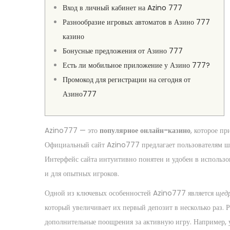
Вход в личный кабинет на Azino 777
Разнообразие игровых автоматов в Азино 777
казино
Бонусные предложения от Азино 777
Есть ли мобильное приложение у Азино 777?
Промокод для регистрации на сегодня от
Азино777
Azino777 — это
популярное онлайн-казино
, которое п
Официальный сайт Azino777 предлагает пользователям шир
Интерфейс сайта интуитивно понятен и удобен в использо
и для опытных игроков.
Одной из ключевых особенностей Azino777 является
щедр
который увеличивает их первый депозит в несколько раз.
дополнительные поощрения за активную игру. Например, 