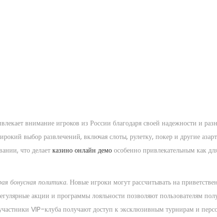
ривлекает внимание игроков из России благодаря своей надежности и раз
окий выбор развлечений, включая слоты, рулетку, покер и другие азар
вании, что делает
казино онлайн демо
особенно привлекательным как для
ая бонусная политика
. Новые игроки могут рассчитывать на приветстве
 Регулярные акции и программы лояльности позволяют пользователям пол
участники VIP-клуба получают доступ к эксклюзивным турнирам и пер