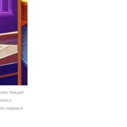
ерами. Каждый
кциях и
ыть уверены в