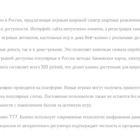
о в России, предлагающее игрокам широкий спектр азартных развлечен
 и доступности. Интерфейс сайта интуитивно понятен, а регистрация зан
 игровых автоматов, настольных игр и даже live-казино с реальными ди
ные деньги, так и в демо-режиме. Это позволяет новичкам сначала опроб
игрышей доступны популярные в России методы: банковские карты, элект
та составляет всего 100 рублей, что делает казино доступным для широ
егулярно проводятся на платформе. Новые игроки могут получить приветс
на популярных слотах. Постоянные пользователи также не остаются без 
ности с накоплением баллов за активную игру.
зино 777. Казино использует современные технологии шифрования данн
ензия от авторитетного регулятора подтверждает честность и прозрачно