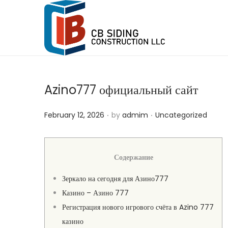
Azino777 официальный сайт
.
.
Posted on
Posted in
February 12, 2026
by
admim
Uncategorized
Содержание
Зеркало на сегодня для Азино777
Казино – Азино 777
Регистрация нового игрового счёта в Azino 777
казино