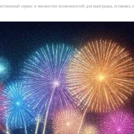
чественный сервис и множество возможностей для выигрыша, оставаясь 