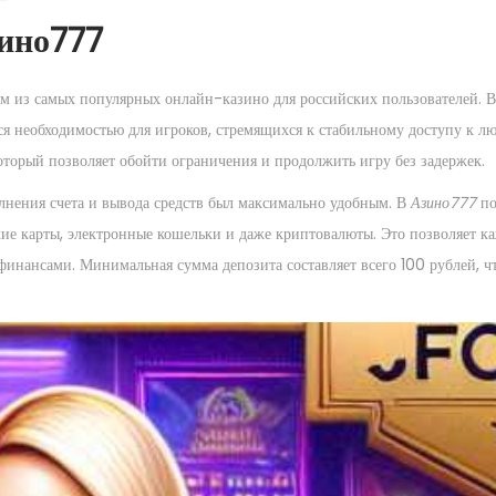
зино777
м из самых популярных онлайн-казино для российских пользователей. В
ся необходимостью для игроков, стремящихся к стабильному доступу к 
оторый позволяет обойти ограничения и продолжить игру без задержек.
лнения счета и вывода средств был максимально удобным. В
Азино777
по
кие карты, электронные кошельки и даже криптовалюты. Это позволяет к
инансами. Минимальная сумма депозита составляет всего 100 рублей, чт