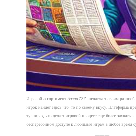
Игровой ассортимент
Азино777
впечатляет своим разнооб
игрок найдет здесь что-то по своему вкусу. Платформа пре
турнирах, что делает игровой процесс еще более захватыв
бесперебойном доступе к любимым играм в любое время с