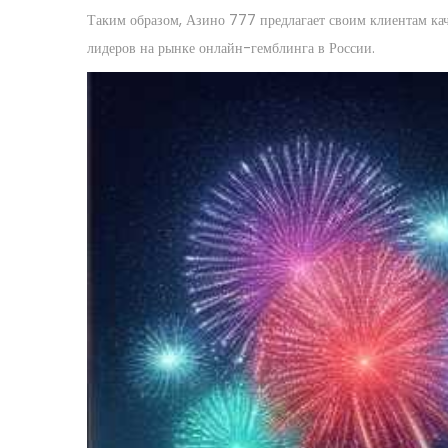
Таким образом, Азино 777 предлагает своим клиентам ка
лидеров на рынке онлайн-гемблинга в России.