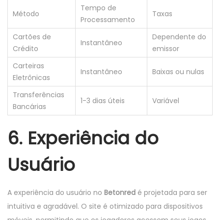
Tempo de
Método
Taxas
Processamento
Cartões de
Dependente do
Instantâneo
Crédito
emissor
Carteiras
Instantâneo
Baixas ou nulas
Eletrônicas
Transferências
1-3 dias úteis
Variável
Bancárias
6. Experiência do
Usuário
A experiência do usuário no
Betonred
é projetada para ser
intuitiva e agradável. O site é otimizado para dispositivos
móveis, permitindo que os jogadores acessem seus jogos