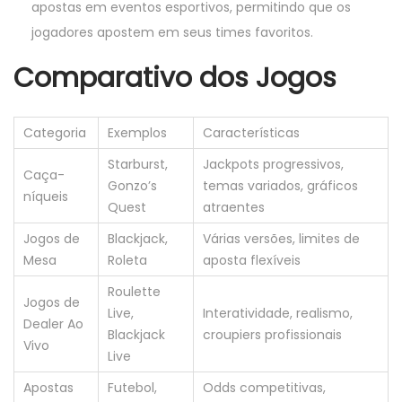
apostas em eventos esportivos, permitindo que os
jogadores apostem em seus times favoritos.
Comparativo dos Jogos
Categoria
Exemplos
Características
Starburst,
Jackpots progressivos,
Caça-
Gonzo’s
temas variados, gráficos
níqueis
Quest
atraentes
Jogos de
Blackjack,
Várias versões, limites de
Mesa
Roleta
aposta flexíveis
Roulette
Jogos de
Live,
Interatividade, realismo,
Dealer Ao
Blackjack
croupiers profissionais
Vivo
Live
Apostas
Futebol,
Odds competitivas,