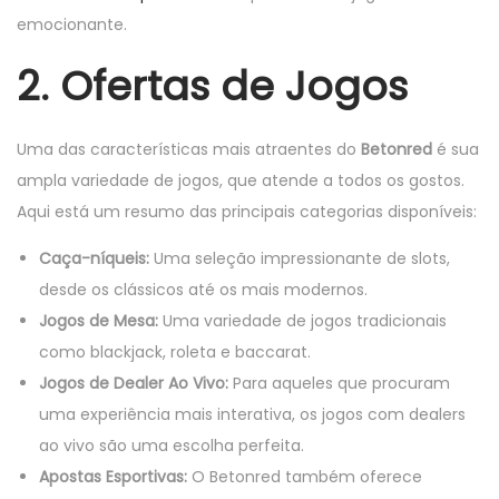
emocionante.
2. Ofertas de Jogos
Uma das características mais atraentes do
Betonred
é sua
ampla variedade de jogos, que atende a todos os gostos.
Aqui está um resumo das principais categorias disponíveis:
Caça-níqueis:
Uma seleção impressionante de slots,
desde os clássicos até os mais modernos.
Jogos de Mesa:
Uma variedade de jogos tradicionais
como blackjack, roleta e baccarat.
Jogos de Dealer Ao Vivo:
Para aqueles que procuram
uma experiência mais interativa, os jogos com dealers
ao vivo são uma escolha perfeita.
Apostas Esportivas:
O Betonred também oferece