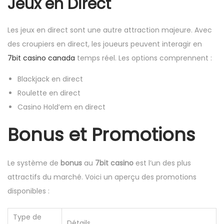
Jeux en Direct
Les jeux en direct sont une autre attraction majeure. Avec
des croupiers en direct, les joueurs peuvent interagir en
7bit casino canada
temps réel. Les options comprennent :
Blackjack en direct
Roulette en direct
Casino Hold’em en direct
Bonus et Promotions
Le système de
bonus
au
7bit casino
est l’un des plus
attractifs du marché. Voici un aperçu des promotions
disponibles :
Type de
Détails