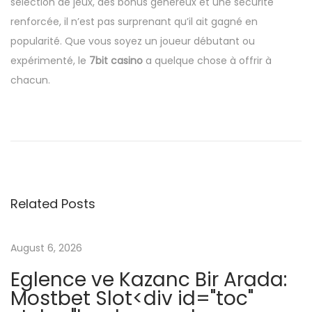
sélection de jeux, des bonus généreux et une sécurité
renforcée, il n’est pas surprenant qu’il ait gagné en
popularité. Que vous soyez un joueur débutant ou
expérimenté, le
7bit casino
a quelque chose à offrir à
chacun.
U
n
l
o
c
Related Posts
k
i
n
August 6, 2026
g
Eglence ve Kazanc Bir Arada:
H
Mostbet Slot<div id="toc"
i