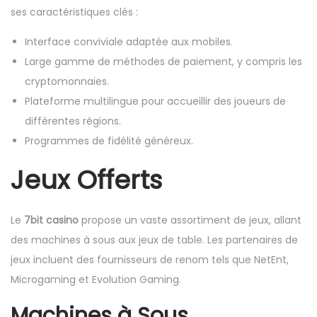
ses caractéristiques clés :
Interface conviviale adaptée aux mobiles.
Large gamme de méthodes de paiement, y compris les
cryptomonnaies.
Plateforme multilingue pour accueillir des joueurs de
différentes régions.
Programmes de fidélité généreux.
Jeux Offerts
Le
7bit casino
propose un vaste assortiment de jeux, allant
des machines à sous aux jeux de table. Les partenaires de
jeux incluent des fournisseurs de renom tels que NetEnt,
Microgaming et Evolution Gaming.
Machines à Sous