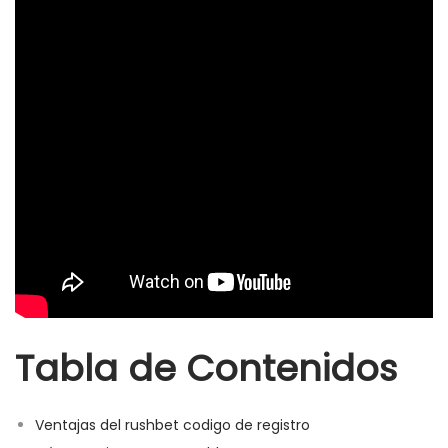
Tabla de Contenidos
Ventajas del rushbet codigo de registro