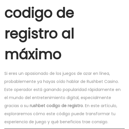
codigo de
registro al
máximo
Si eres un apasionado de los juegos de azar en línea,
probablemente ya hayas oído hablar de Rushbet Casino.
Este operador está ganando popularidad rápidamente en
el mundo del entretenimiento digital, especialmente
gracias a su
rushbet codigo de registro
. En este artículo,
exploraremos cómo este código puede transformar tu
experiencia de juego y qué beneficios trae consigo.