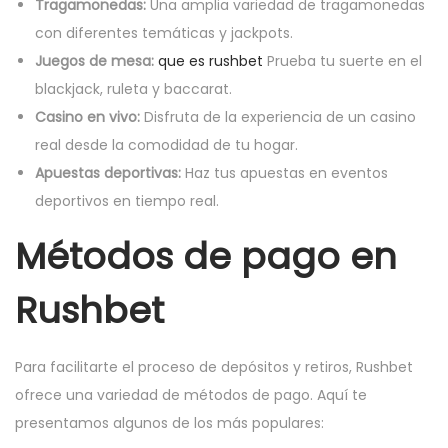
Tragamonedas:
Una amplia variedad de tragamonedas
con diferentes temáticas y jackpots.
Juegos de mesa:
que es rushbet
Prueba tu suerte en el
blackjack, ruleta y baccarat.
Casino en vivo:
Disfruta de la experiencia de un casino
real desde la comodidad de tu hogar.
Apuestas deportivas:
Haz tus apuestas en eventos
deportivos en tiempo real.
Métodos de pago en
Rushbet
Para facilitarte el proceso de depósitos y retiros, Rushbet
ofrece una variedad de métodos de pago. Aquí te
presentamos algunos de los más populares: