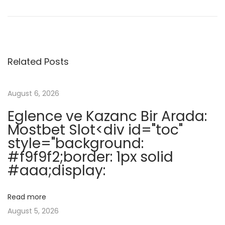
e
s
c
u
Related Posts
b
r
i
August 6, 2026
e
Eglence ve Kazanc Bir Arada:
n
Mostbet Slot<div id="toc"
d
style="background:
o
#f9f9f2;border: 1px solid
l
#aaa;display:
a
E
Read more
s
August 5, 2026
e