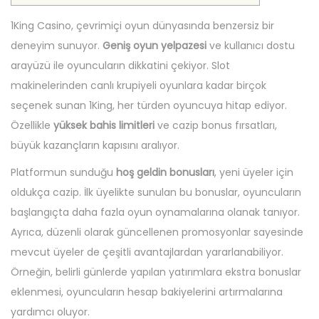
1King Casino, çevrimiçi oyun dünyasında benzersiz bir
deneyim sunuyor.
Geniş oyun yelpazesi
ve kullanıcı dostu
arayüzü ile oyuncuların dikkatini çekiyor. Slot
makinelerinden canlı krupiyeli oyunlara kadar birçok
seçenek sunan 1King, her türden oyuncuya hitap ediyor.
Özellikle
yüksek bahis limitleri
ve cazip bonus fırsatları,
büyük kazançların kapısını aralıyor.
Platformun sunduğu
hoş geldin bonusları
, yeni üyeler için
oldukça cazip. İlk üyelikte sunulan bu bonuslar, oyuncuların
başlangıçta daha fazla oyun oynamalarına olanak tanıyor.
Ayrıca, düzenli olarak güncellenen promosyonlar sayesinde
mevcut üyeler de çeşitli avantajlardan yararlanabiliyor.
Örneğin, belirli günlerde yapılan yatırımlara ekstra bonuslar
eklenmesi, oyuncuların hesap bakiyelerini artırmalarına
yardımcı oluyor.