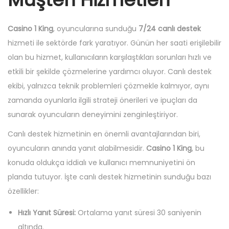
Casino 1 King
, oyuncularına sunduğu
7/24 canlı destek
hizmeti ile sektörde fark yaratıyor. Günün her saati erişilebilir
olan bu hizmet, kullanıcıların karşılaştıkları sorunları hızlı ve
etkili bir şekilde çözmelerine yardımcı oluyor. Canlı destek
ekibi, yalnızca teknik problemleri çözmekle kalmıyor, aynı
zamanda oyunlarla ilgili strateji önerileri ve ipuçları da
sunarak oyuncuların deneyimini zenginleştiriyor.
Canlı destek hizmetinin en önemli avantajlarından biri,
oyuncuların anında yanıt alabilmesidir.
Casino 1 King
, bu
konuda oldukça iddialı ve kullanıcı memnuniyetini ön
planda tutuyor. İşte canlı destek hizmetinin sunduğu bazı
özellikler:
Hızlı Yanıt Süresi:
Ortalama yanıt süresi 30 saniyenin
altında.