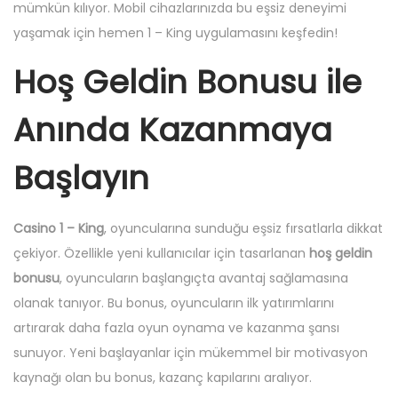
mümkün kılıyor. Mobil cihazlarınızda bu eşsiz deneyimi
yaşamak için hemen 1 – King uygulamasını keşfedin!
Hoş Geldin Bonusu ile
Anında Kazanmaya
Başlayın
Casino 1 – King
, oyuncularına sunduğu eşsiz fırsatlarla dikkat
çekiyor. Özellikle yeni kullanıcılar için tasarlanan
hoş geldin
bonusu
, oyuncuların başlangıçta avantaj sağlamasına
olanak tanıyor. Bu bonus, oyuncuların ilk yatırımlarını
artırarak daha fazla oyun oynama ve kazanma şansı
sunuyor. Yeni başlayanlar için mükemmel bir motivasyon
kaynağı olan bu bonus, kazanç kapılarını aralıyor.