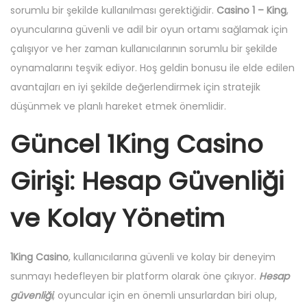
sorumlu bir şekilde kullanılması gerektiğidir.
Casino 1 – King
,
oyuncularına güvenli ve adil bir oyun ortamı sağlamak için
çalışıyor ve her zaman kullanıcılarının sorumlu bir şekilde
oynamalarını teşvik ediyor. Hoş geldin bonusu ile elde edilen
avantajları en iyi şekilde değerlendirmek için stratejik
düşünmek ve planlı hareket etmek önemlidir.
Güncel 1King Casino
Girişi: Hesap Güvenliği
ve Kolay Yönetim
1King Casino
, kullanıcılarına güvenli ve kolay bir deneyim
sunmayı hedefleyen bir platform olarak öne çıkıyor.
Hesap
güvenliği
, oyuncular için en önemli unsurlardan biri olup,