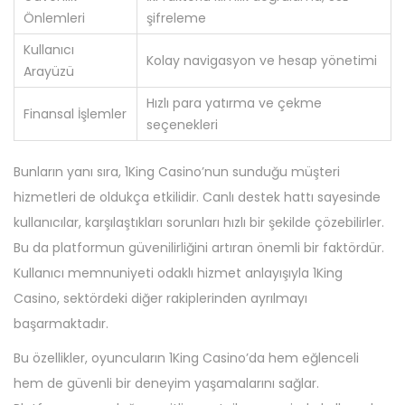
Önlemleri
şifreleme
Kullanıcı
Kolay navigasyon ve hesap yönetimi
Arayüzü
Hızlı para yatırma ve çekme
Finansal İşlemler
seçenekleri
Bunların yanı sıra, 1King Casino’nun sunduğu müşteri
hizmetleri de oldukça etkilidir. Canlı destek hattı sayesinde
kullanıcılar, karşılaştıkları sorunları hızlı bir şekilde çözebilirler.
Bu da platformun güvenilirliğini artıran önemli bir faktördür.
Kullanıcı memnuniyeti odaklı hizmet anlayışıyla 1King
Casino, sektördeki diğer rakiplerinden ayrılmayı
başarmaktadır.
Bu özellikler, oyuncuların 1King Casino’da hem eğlenceli
hem de güvenli bir deneyim yaşamalarını sağlar.