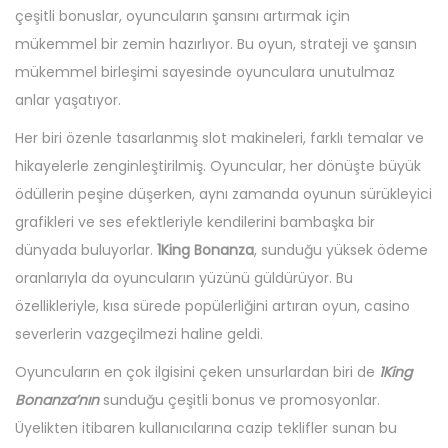
çeşitli bonuslar, oyuncuların şansını artırmak için
mükemmel bir zemin hazırlıyor. Bu oyun, strateji ve şansın
mükemmel birleşimi sayesinde oyunculara unutulmaz
anlar yaşatıyor.
Her biri özenle tasarlanmış slot makineleri, farklı temalar ve
hikayelerle zenginleştirilmiş. Oyuncular, her dönüşte büyük
ödüllerin peşine düşerken, aynı zamanda oyunun sürükleyici
grafikleri ve ses efektleriyle kendilerini bambaşka bir
dünyada buluyorlar.
1King Bonanza
, sunduğu yüksek ödeme
oranlarıyla da oyuncuların yüzünü güldürüyor. Bu
özellikleriyle, kısa sürede popülerliğini artıran oyun, casino
severlerin vazgeçilmezi haline geldi.
Oyuncuların en çok ilgisini çeken unsurlardan biri de
1King
Bonanza’nın
sunduğu çeşitli bonus ve promosyonlar.
Üyelikten itibaren kullanıcılarına cazip teklifler sunan bu