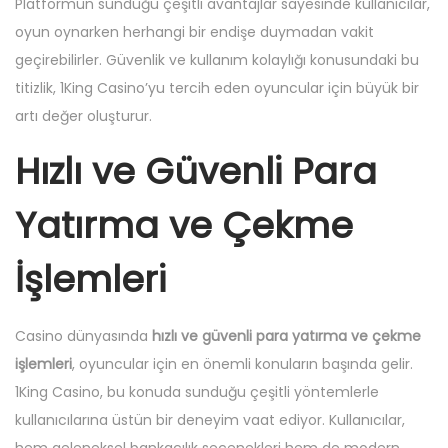
Platformun sunduğu çeşitli avantajlar sayesinde kullanıcılar,
oyun oynarken herhangi bir endişe duymadan vakit
geçirebilirler. Güvenlik ve kullanım kolaylığı konusundaki bu
titizlik, 1King Casino’yu tercih eden oyuncular için büyük bir
artı değer oluşturur.
Hızlı ve Güvenli Para
Yatırma ve Çekme
İşlemleri
Casino dünyasında
hızlı ve güvenli para yatırma ve çekme
işlemleri
, oyuncular için en önemli konuların başında gelir.
1King Casino, bu konuda sunduğu çeşitli yöntemlerle
kullanıcılarına üstün bir deneyim vaat ediyor. Kullanıcılar,
hem geleneksel bankacılık seçenekleri hem de modern