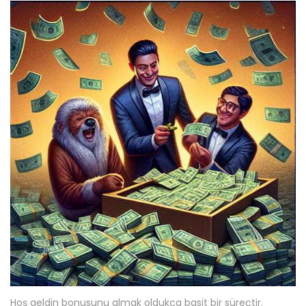
Hoş geldin bonusunu almak oldukça basit bir süreçtir.