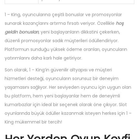
1 – King, oyuncularına çeşitli bonuslar ve promosyonlar
sunarak kazançlarını artırma fırsatı veriyor. Özellikle
hoş
geldin bonusları
, yeni başlayanların dikkatini çekerken,
düzenli promosyonlar sadık müşterileri ödüllendiriyor.
Platformun sunduğu yüksek ödeme oranları, oyuncuların
yatırımlarını daha karlı hale getiriyor.
Son olarak, 1 – King’in güvenilir altyapısı ve müşteri
hizmetleri desteği, oyuncuların sorunsuz bir deneyim
yaşamasını sağlıyor. Her seviyeden oyuncu için uygun olan
bu platform, hem yeni başlayanlar hem de deneyimli
kumarbazlar için ideal bir seçenek olarak öne çıkıyor. Slot
oyunlarında büyük ödüller kazanmak isteyen herkes için 1 –
King mükemmel bir tercih!