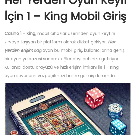
Her Yerden Oyun Keyfi
İçin 1 – King Mobil Giriş
Casino 1 – King
, mobil cihazlar üzerinden oyun keyfini
zirveye taşıyan bir platform olarak dikkat çekiyor.
Her
yerden erişim
sağlayan bu mobil giriş, kullanıcılarına geniş
bir oyun yelpazesi sunarak eğlenceyi cebinize getiriyor.
Kullanıcı dostu arayüzü ve hızlı erişim imkanı ile 1 – King,
oyun severlerin vazgeçilmezi haline gelmiş durumda.