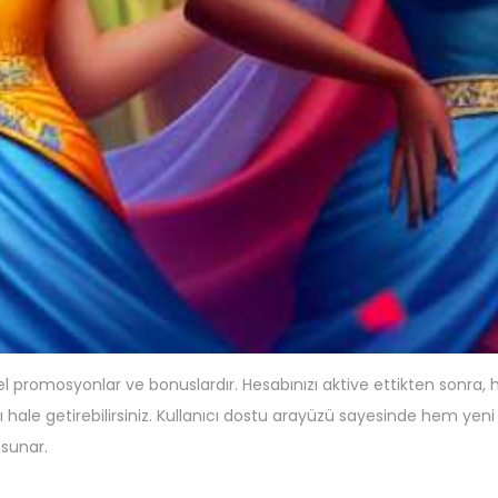
l promosyonlar ve bonuslardır. Hesabınızı aktive ettikten sonra, 
hale getirebilirsiniz. Kullanıcı dostu arayüzü sayesinde hem yeni
 sunar.