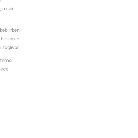
eçirmek
kebilirken,
 bir sorun
 sağlıyor.
atırma
lece,