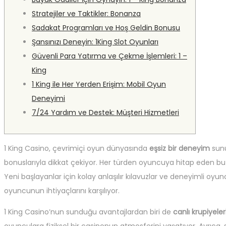
Stratejiler ve Taktikler: Bonanza
Sadakat Programları ve Hoş Geldin Bonusu
Şansınızı Deneyin: 1King Slot Oyunları
Güvenli Para Yatırma ve Çekme İşlemleri: 1 –
King
1 King ile Her Yerden Erişim: Mobil Oyun
Deneyimi
7/24 Yardım ve Destek: Müşteri Hizmetleri
1 King Casino, çevrimiçi oyun dünyasında
eşsiz bir deneyim
sunu
bonuslarıyla dikkat çekiyor. Her türden oyuncuya hitap eden bu
Yeni başlayanlar için kolay anlaşılır kılavuzlar ve deneyimli oyun
oyuncunun ihtiyaçlarını karşılıyor.
1 King Casino’nun sunduğu avantajlardan biri de
canlı krupiyel
oyunculara fiziksel bir casinonun atmosferini yaşatıyor. Ayrıca, 