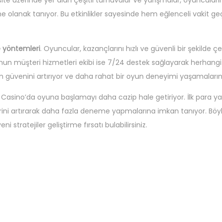
e olanak tanıyor. Bu etkinlikler sayesinde hem eğlenceli vakit g
 yöntemleri
. Oyuncular, kazançlarını hızlı ve güvenli bir şekilde çe
no’nun müşteri hizmetleri ekibi ise 7/24 destek sağlayarak herhangi
n güvenini artırıyor ve daha rahat bir oyun deneyimi yaşamalarını
ng Casino’da oyuna başlamayı daha cazip hale getiriyor. İlk para y
rini artırarak daha fazla deneme yapmalarına imkan tanıyor. Böy
tratejiler geliştirme fırsatı bulabilirsiniz.