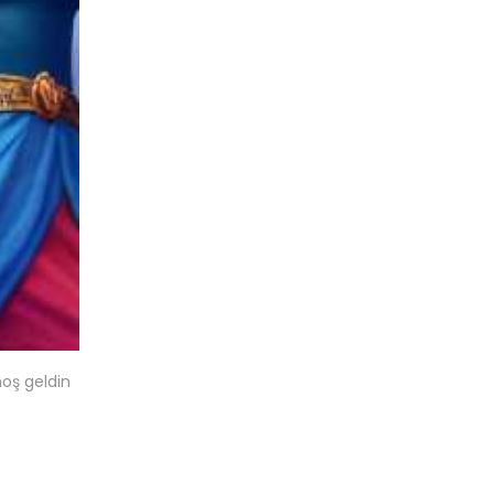
hoş geldin