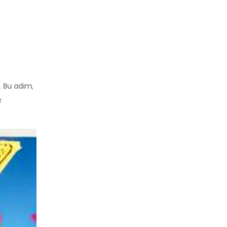
.
Bu adım
,
r