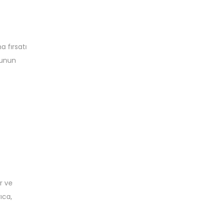
 fırsatı
yunun
r ve
ıca,