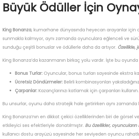
Büyük Ödüller İçin Oyna
King Bonanza
, kumarhane dünyasında heyecan arayanlar için a
sunmakla kalmıyor, aynı zamanda oyunculara eğlenceli ve sürük
sunduğu çeşitli bonuslar ve ödüllerle daha da artıyor.
Özellikle,
King Bonanza’da kazanmanın birkaç yolu vardır. İşte bu oyunda b
Bonus Turlar:
Oyuncular, bonus turları sayesinde ekstra kaz
Ücretsiz Döndürmeler:
Belirli kombinasyonları yakaladığını
Çarpanlar:
Kazançlarınızı katlamak için çarpanları kullanın.
Bu unsurlar, oyunu daha stratejik hale getirirken aynı zamanda k
King Bonanza’nın en dikkat çekici özelliklerinden biri de görsel ve
etkileyici ses efektleriyle donatılmıştır.
Bu özellikler, oyuncuları
kullanıcı dostu arayüzü sayesinde her seviyeden oyuncu rahatlı