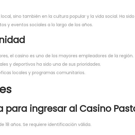
ocal, sino también en la cultura popular y la vida social. Ha sid
 y eventos sociales a lo largo de los años.
unidad
res, el casino es uno de los mayores empleadores de la región.
es y deportivos ha sido una de sus prioridades.
ficas locales y programas comunitarios.
es
 para ingresar al Casino Past
e 18 años. Se requiere identificación válida.