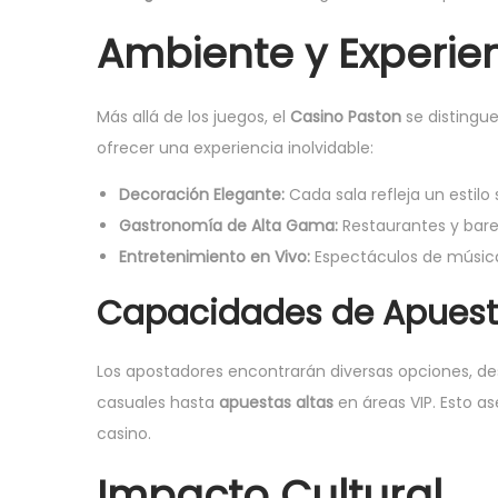
Ambiente y Experie
Más allá de los juegos, el
Casino Paston
se distingu
ofrecer una experiencia inolvidable:
Decoración Elegante:
Cada sala refleja un estil
Gastronomía de Alta Gama:
Restaurantes y bares
Entretenimiento en Vivo:
Espectáculos de música
Capacidades de Apues
Los apostadores encontrarán diversas opciones, d
casuales hasta
apuestas altas
en áreas VIP. Esto a
casino.
Impacto Cultural