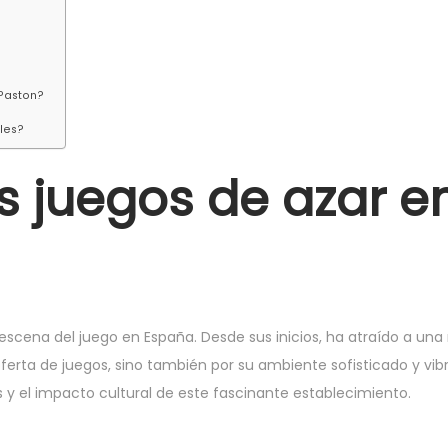
 Paston?
les?
s juegos de azar en
 escena del juego en España. Desde sus inicios, ha atraído a una
ferta de juegos, sino también por su ambiente sofisticado y vib
cas y el impacto cultural de este fascinante establecimiento.