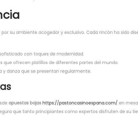
ncia
e por su ambiente acogedor y exclusivo. Cada rincón ha sido di
o sofisticado con toques de modernidad.
 que ofrecen platillos de diferentes partes del mundo.
 y danza que se presentan regularmente.
tas
esde
apuestas bajas
https://pastoncasinoespana.com/
en mesas
segura que tanto principiantes como expertos disfruten de su ti