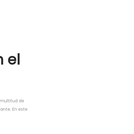
 el
 multitud de
rante. En este