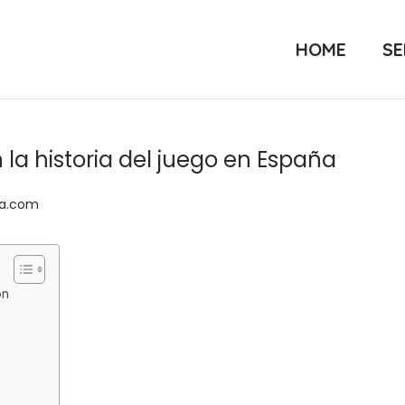
HOME
SE
 la historia del juego en España
na.com
on