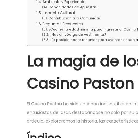
2
Ambiente y Experiencia
Capacidades de Apuestas
,
Impacto Cultural
2
Contribución a la Comunidad
Preguntas Frecuentes
0
¿Cuál es la edad mínima para ingresar al Casino
2
¿Hay un código de vestimenta?
¿Es posible hacer reservas para eventos especia
6
La magia de lo
Casino Paston
El
Casino Paston
ha sido un ícono indiscutible en la
entusiastas del azar, destacándose no solo por su o
artículo, exploraremos la historia, las característi