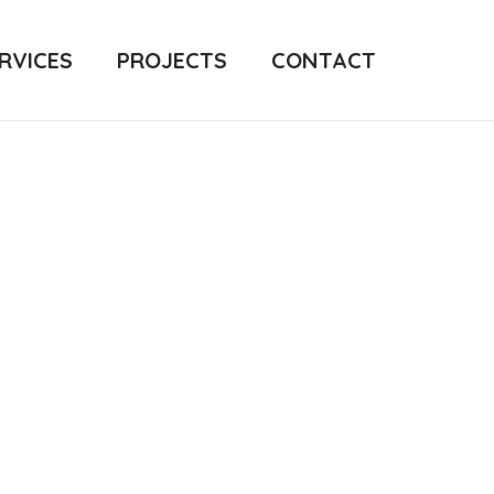
RVICES
PROJECTS
CONTACT