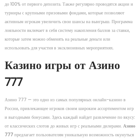
до 100% от первого депозита. Также регулярно проводятся акции и
турниры с крупными призовыми фондами, которые позволяют
активным игрокам увеличить свои шансы на выигрыш. Программа
лояльности включает в себя систему накопления баллов за ставки,
которые затем можно обменять на реальные деньги или
использовать для участия в эксклюзивных мероприятиях.
Казино игры от Азино
777
Азино 777 — это одно из самых популярных онлайн-казино в
России, привлекающее игроков своим широким ассортиментом игр
и выгодными бонусами. Здесь каждый найдет развлечение по вкусу:
от классических слотов до живых игр с реальными дилерами.
Азино
777
предлагает пользователям уникальную возможность окунуться