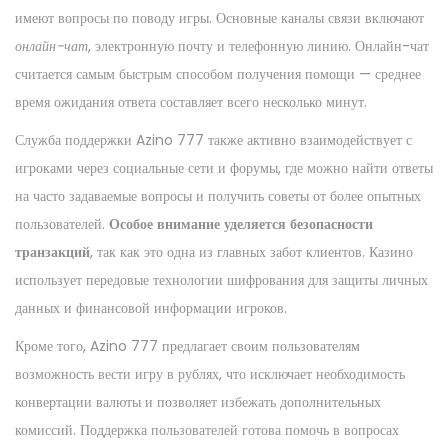
имеют вопросы по поводу игры. Основные каналы связи включают
онлайн-чат
, электронную почту и телефонную линию. Онлайн-чат
считается самым быстрым способом получения помощи — среднее
время ожидания ответа составляет всего несколько минут.
Служба поддержки Azino 777 также активно взаимодействует с
игроками через социальные сети и форумы, где можно найти ответы
на часто задаваемые вопросы и получить советы от более опытных
пользователей.
Особое внимание уделяется безопасности
транзакций
, так как это одна из главных забот клиентов. Казино
использует передовые технологии шифрования для защиты личных
данных и финансовой информации игроков.
Кроме того, Azino 777 предлагает своим пользователям
возможность вести игру в рублях, что исключает необходимость
конвертации валюты и позволяет избежать дополнительных
комиссий. Поддержка пользователей готова помочь в вопросах