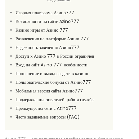
Игорная платформа Азино777
Возможности на сайте Azino777
Казино игры от Азино 777
Развлечения на платформе Азино 777
Надежность заведения Азино777
Доступ к Азино 777 в России ограничен
Вход на сайт Azino 777: особенности
Пополнение и вывод средств в казино
Пользовательские бонусы от Азино777
Мобильная версия сайта Азино777
Поддержка пользователей: работа службы
Преимущества сети с Azino777
Часто задаваемые вопросы (FAQ)
Azino 777 — это
популярное онлайн казино
и букмекерская