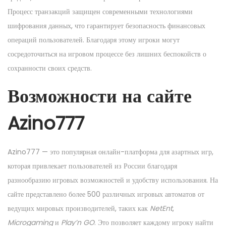
Процесс транзакций защищен современными технологиями
шифрования данных, что гарантирует безопасность финансовых
операций пользователей. Благодаря этому игроки могут
сосредоточиться на игровом процессе без лишних беспокойств о
сохранности своих средств.
Возможности на сайте
Azino777
Azino777 — это популярная онлайн-платформа для азартных игр,
которая привлекает пользователей из России благодаря
разнообразию игровых возможностей и удобству использования. На
сайте представлено более 500 различных игровых автоматов от
ведущих мировых производителей, таких как
NetEnt
,
Microgaming
и
Play’n GO
. Это позволяет каждому игроку найти