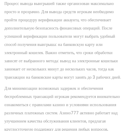
Процесс вывода выигрышей также организован максимально
просто и прозрачно. Для вывода средств игрокам необходимо
пройти процедуру верификации аккаунта, что обеспечивает
дополнительную безопасность финансовых операций. После
успешной верификации пользователи могут выбрать удобный
способ получения выигрыша: на банковскую карту или
электронный кошелек. Важно отметить, что сроки обработки
зависят от выбранного метода: вывод на электронные кошельки
занимает от нескольких минут до нескольких часов, тогда как
транзакции на банковские карты могут занять до 3 рабочих дней.
Для минимизации возможных задержек и обеспечения
беспроблемных транзакций игрокам рекомендуется внимательно
ознакомиться с правилами казино и условиями использования
различных платежных систем. Азино777 активно работает над
улучшением качества обслуживания клиентов, предлагая
круглосуточную поддержку для решения любых вопросов,