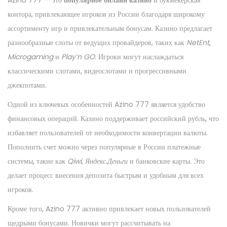
контора, привлекающее игроков из России благодаря широкому
ассортименту игр и привлекательным бонусам. Казино предлагает
разнообразные слоты от ведущих провайдеров, таких как
NetEnt
,
Microgaming
и
Play’n GO
. Игроки могут наслаждаться
классическими слотами, видеослотами и прогрессивными
джекпотами.
Одной из ключевых особенностей Azino 777 является удобство
финансовых операций. Казино поддерживает российский рубль, что
избавляет пользователей от необходимости конвертации валюты.
Пополнить счет можно через популярные в России платежные
системы, такие как
Qiwi
,
Яндекс.Деньги
и банковские карты. Это
делает процесс внесения депозита быстрым и удобным для всех
игроков.
Кроме того, Azino 777 активно привлекает новых пользователей
щедрыми бонусами. Новички могут рассчитывать на