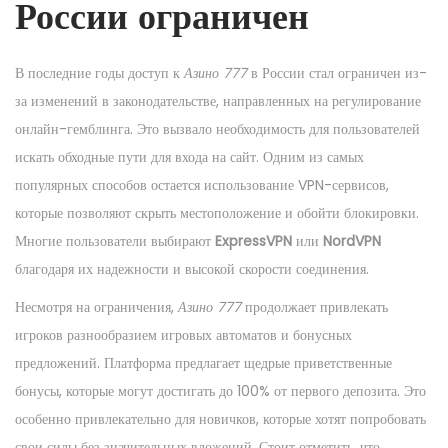
России ограничен
В последние годы доступ к
Азино 777
в России стал ограничен из-
за изменений в законодательстве, направленных на регулирование
онлайн-гемблинга. Это вызвало необходимость для пользователей
искать обходные пути для входа на сайт. Одним из самых
популярных способов остается использование VPN-сервисов,
которые позволяют скрыть местоположение и обойти блокировки.
Многие пользователи выбирают
ExpressVPN
или
NordVPN
благодаря их надежности и высокой скорости соединения.
Несмотря на ограничения,
Азино 777
продолжает привлекать
игроков разнообразием игровых автоматов и бонусных
предложений. Платформа предлагает щедрые приветственные
бонусы, которые могут достигать до 100% от первого депозита. Это
особенно привлекательно для новичков, которые хотят попробовать
свои силы без значительных вложений. Стоит отметить, что