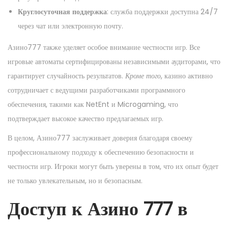
Круглосуточная поддержка
: служба поддержки доступна 24/7
через чат или электронную почту.
Азино777 также уделяет особое внимание честности игр. Все
игровые автоматы сертифицированы независимыми аудиторами, что
гарантирует случайность результатов.
Кроме того
, казино активно
сотрудничает с ведущими разработчиками программного
обеспечения, такими как NetEnt и Microgaming, что
подтверждает высокое качество предлагаемых игр.
В целом, Азино777 заслуживает доверия благодаря своему
профессиональному подходу к обеспечению безопасности и
честности игр. Игроки могут быть уверены в том, что их опыт будет
не только увлекательным, но и безопасным.
Доступ к Азино 777 в