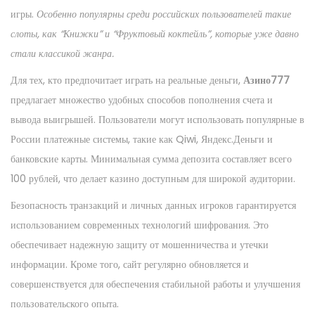
игры.
Особенно популярны среди российских пользователей такие
слоты, как “Книжки” и “Фруктовый коктейль”, которые уже давно
стали классикой жанра.
Для тех, кто предпочитает играть на реальные деньги,
Азино777
предлагает множество удобных способов пополнения счета и
вывода выигрышей. Пользователи могут использовать популярные в
России платежные системы, такие как Qiwi, Яндекс.Деньги и
банковские карты. Минимальная сумма депозита составляет всего
100 рублей, что делает казино доступным для широкой аудитории.
Безопасность транзакций и личных данных игроков гарантируется
использованием современных технологий шифрования. Это
обеспечивает надежную защиту от мошенничества и утечки
информации. Кроме того, сайт регулярно обновляется и
совершенствуется для обеспечения стабильной работы и улучшения
пользовательского опыта.