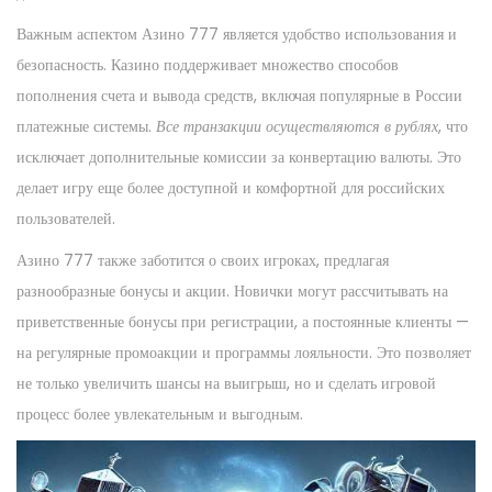
Важным аспектом Азино 777 является удобство использования и
безопасность. Казино поддерживает множество способов
пополнения счета и вывода средств, включая популярные в России
платежные системы.
Все транзакции осуществляются в рублях
, что
исключает дополнительные комиссии за конвертацию валюты. Это
делает игру еще более доступной и комфортной для российских
пользователей.
Азино 777 также заботится о своих игроках, предлагая
разнообразные бонусы и акции. Новички могут рассчитывать на
приветственные бонусы при регистрации, а постоянные клиенты —
на регулярные промоакции и программы лояльности. Это позволяет
не только увеличить шансы на выигрыш, но и сделать игровой
процесс более увлекательным и выгодным.