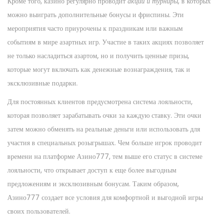
Кроме того, казино регулярно проводит
акции и турниры
, в которых
можно выиграть дополнительные бонусы и фриспины. Эти
мероприятия часто приурочены к праздникам или важным
событиям в мире азартных игр. Участие в таких акциях позволяет
не только насладиться азартом, но и получить ценные призы,
которые могут включать как денежные вознаграждения, так и
эксклюзивные подарки.
Для постоянных клиентов предусмотрена система лояльности,
которая позволяет зарабатывать очки за каждую ставку. Эти очки
затем можно обменять на реальные деньги или использовать для
участия в специальных розыгрышах. Чем больше игрок проводит
времени на платформе Азино777, тем выше его статус в системе
лояльности, что открывает доступ к еще более выгодным
предложениям и эксклюзивным бонусам. Таким образом,
Азино777 создает все условия для комфортной и выгодной игры
своих пользователей.